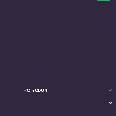
Om CDON
Om oss
Kundeanmeldelser