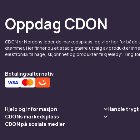
Oppdag CDON
CDON er Nordens ledende markedsplass, og vi er her for både
drømmer. Her finner du et stadig større utvalg av produkter inne
elektronikk til hage, skjønnhet og produkter til kjæledyr. Ting for 
Betalingsalternativ
Hjelp og informasjon
Handle trygt
CDONs markedsplass
Vanlige spørsmål
Betaling
CDON på sosiale medier
Merchant Help Center
Spor pakke
Levering