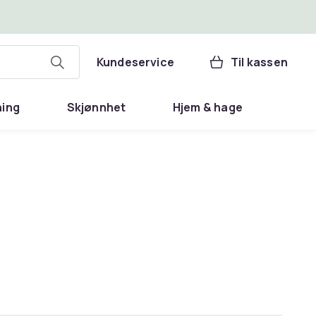
Kundeservice
Til kassen
ning
Skjønnhet
Hjem & hage