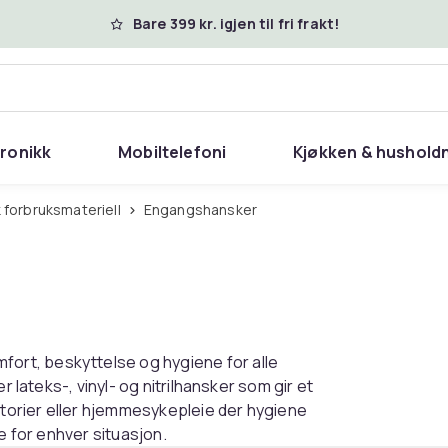
Bare 399 kr. igjen til fri frakt!
tronikk
Mobiltelefoni
Kjøkken & hushold
k forbruksmateriell
Engangshansker
rt, beskyttelse og hygiene for alle
r lateks-, vinyl- og nitrilhansker som gir et
ratorier eller hjemmesykepleie der hygiene
e for enhver situasjon.