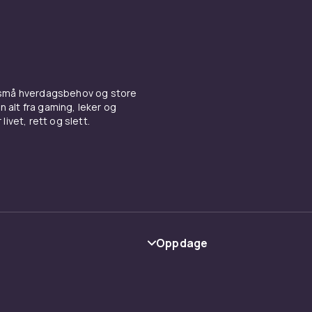
 små hverdagsbehov og store
n alt fra gaming, leker og
livet, rett og slett.
Oppdage
Kategorier
Varemerker