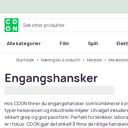
Hopp til hovedinnhold
Søk etter produkter
Alle kategorier
Film
Spill
Elek
Startside
Næringsliv & industri
Medisin
Medisins
Engangshansker
Hos CDON finner du engangshansker som kombinerer komfo
typer helsevesen og industrielle miljøer. Utvalget inkludere
sikkert grep og god passform. Perfekt for klinikker, labo
er i fokus. CDON gjør det enkelt å finne de riktige hansken