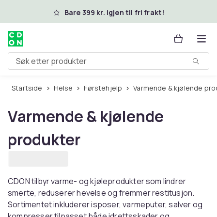
Hopp til hovedinnhold
Bare 399 kr. igjen til fri frakt!
Søk etter produkter
Startside
Helse
Førstehjelp
Varmende & kjølende pro
Varmende & kjølende
produkter
CDON tilbyr varme- og kjøleprodukter som lindrer
smerte, reduserer hevelse og fremmer restitusjon.
Sortimentet inkluderer isposer, varmeputer, salver og
kompresser tilpasset både idrettsskader og