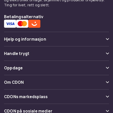
Ting for livet, rett og slett.
Betalingsalternativ
Hjelp og informasjon
Vanlige spørsmål
Handle trygt
Spor pakke
Betaling
Oppdage
Angre & returner her
Levering
Kategorier
Kontakt oss
Om CDON
Vilkår & policy
Varemerker
Om oss
Tilbakekallinger
CDONs markedsplass
Guider
Kundeanmeldelser
Merchant Help Center
CDON på sosiale medier