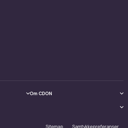
 og
 festlig
ordinert
Om CDON
Om oss
Kundeanmeldelser
Jobbe på CDON
Sitemap
Samtykkepreferanser