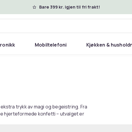
Bare 399 kr. igjen til fri frakt!
tronikk
Mobiltelefoni
Kjøkken & hushold
 ekstra trykk av magi og begeistring. Fra
rte hjerteformede konfetti – utvalget er