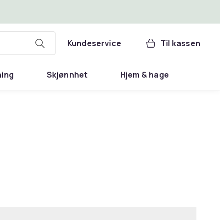
Kundeservice
Til kassen
ning
Skjønnhet
Hjem & hage