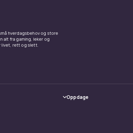
e som dekker hele rommet.
ti til borddekorasjon
ke bare for å kaste i luften – det brukes også til å pynte bord
 små hverdagsbehov og store
n alt fra gaming, leker og
Spredt rundt midtstykket eller over bordduken gir konfetti et
livet, rett og slett.
g konfetti i festens fargepalett for en gjennomgående og ko
nt og stemning fra CDON
fetti med
ballonger
og
festoppheng og pyntespiraler
for en
estlig dekorasjon. Finn alt av
festutstyr
hos CDON.
Oppdage
Kategorier
Varemerker
y
Guider