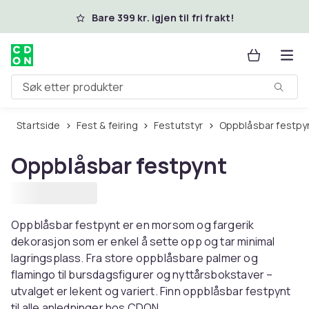
Hopp til hovedinnhold
Bare 399 kr. igjen til fri frakt!
Søk etter produkter
Startside
Fest & feiring
Festutstyr
Oppblåsbar festpy
Oppblåsbar festpynt
Oppblåsbar festpynt er en morsom og fargerik
dekorasjon som er enkel å sette opp og tar minimal
lagringsplass. Fra store oppblåsbare palmer og
flamingo til bursdagsfigurer og nyttårsbokstaver –
utvalget er lekent og variert. Finn oppblåsbar festpynt
til alle anledninger hos CDON.