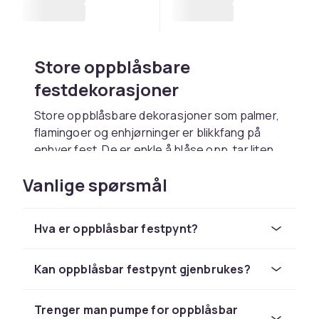
Store oppblåsbare
festdekorasjoner
Store oppblåsbare dekorasjoner som palmer,
flamingoer og enhjørninger er blikkfang på
enhver fest. De er enkle å blåse opp, tar liten
plass i pakket stand og gjenbrukes til neste
Vanlige spørsmål
arrangement. Spesielt populære til pool-
fester, tropikatemaer og Instagram-vennlige
festoppsett.
Hva er oppblåsbar festpynt?
Oppblåsbare tall og
bokstaver
Kan oppblåsbar festpynt gjenbrukes?
Oppblåsbare tall og bokstaver i gull, sølv og
Trenger man pumpe for oppblåsbar
rosa er trendende festdekorasjoner til