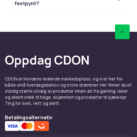
festpynt?
bursdager og jubileer. Disse store
foliefigurene staves ut for å vise alder, navn
eller hilsener og lager øyeblikkelig et
fotovennlig blikkfang i rommet. Tilgjengelig i
bokstaver A–Å og tall 0–9.
Nyttårspynt og oppblåsbare
Oppdag CDON
feiringsartikler
Til nyttårsaften er oppblåsbare
nyttårsbokstaver, champagnebobler og
CDON er Nordens ledende markedsplass, og vi er her for
tallballonger med årstallet populære
både små hverdagsbehov og store drømmer. Her finner du et
dekorasjoner. Disse setter stemningen og gir
stadig større utvalg av produkter innen alt fra gaming, leker
og elektronikk til hage, skjønnhet og produkter til kjæledyr.
øyeblikksbilder et festlig og ikonisk preg.
Ting for livet, rett og slett.
Kombiner med gull- og sølvkonfetti for et fullt
nyttårsfeiring-uttrykk.
Betalingsalternativ
Tematiske oppblåsbare
figurer