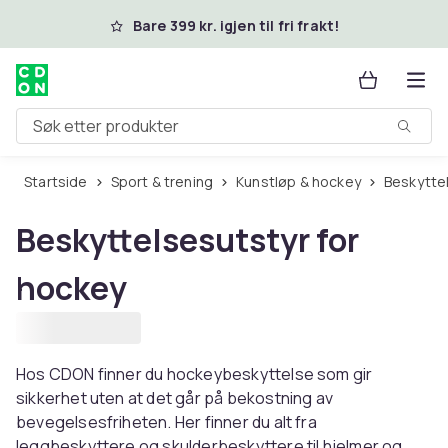
Hopp til hovedinnhold
Bare 399 kr. igjen til fri frakt!
Søk etter produkter
Startside
Sport & trening
Kunstløp & hockey
Beskytte
Beskyttelsesutstyr for
hockey
Hos CDON finner du hockeybeskyttelse som gir
sikkerhet uten at det går på bekostning av
bevegelsesfriheten. Her finner du alt fra
leggbeskyttere og skulderbeskyttere til hjelmer og