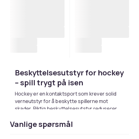
Beskyttelsesutstyr for hockey
– spill trygt på isen
Hockey er en kontaktsport som krever solid
verneutstyr for å beskytte spillerne mot
skader. Riktig beskyttelsesutstyr reduserer
risikoen for alvorlige skader fra slag, fall og
Vanlige spørsmål
kollisjoner. Et komplett hockeyutrusting
inkluderer hjelm, skulder- og brystbeskyttelse,
albuebeskyttere, hockeybukser, benvern,