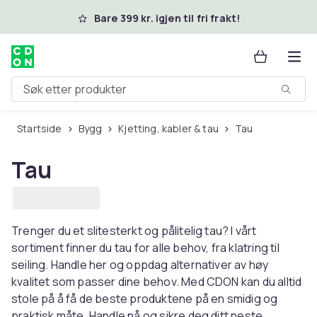
Hopp til hovedinnhold
Bare 399 kr. igjen til fri frakt!
Søk etter produkter
Startside
Bygg
Kjetting, kabler & tau
Tau
Tau
Trenger du et slitesterkt og pålitelig tau? I vårt
sortiment finner du tau for alle behov, fra klatring til
seiling. Handle her og oppdag alternativer av høy
kvalitet som passer dine behov. Med CDON kan du alltid
stole på å få de beste produktene på en smidig og
praktisk måte. Handle nå og sikre deg ditt neste