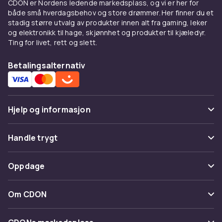
til ditt neste prosjekt. Tauene våre kommer i
CDON er Nordens ledende markedsplass, og vi er her for
forskjellige lengder, tykkelser og materialer,
både små hverdagsbehov og store drømmer. Her finner du et
stadig større utvalg av produkter innen alt fra gaming, leker
noe som gjør det enkelt å finne akkurat det du
og elektronikk til hage, skjønnhet og produkter til kjæledyr.
trenger. Enten du er en profesjonell
Ting for livet, rett og slett.
håndverker eller en hobbyentusiast, vil du
sette pris på kvaliteten og allsidigheten i
Betalingsalternativ
sortimentet vårt.
Vil du være sikker på at du har riktig verktøy for
jobben? Handle nå og dra nytte av vårt utvalg
Hjelp og informasjon
av tau. Perfekt for både små og store
prosjekter, og et must-have i enhver
Vanlige spørsmål
Handle trygt
verktøykasse. Invester i pålitelige og
slitesterke tau i dag!
Spor pakke
Betaling
Oppdage
Angre & returner her
Levering
Kategorier
Kontakt oss
Om CDON
Vilkår & policy
Varemerker
Om oss
Tilbakekallinger