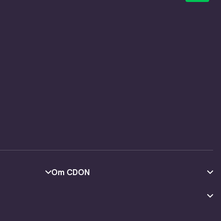
Om CDON
Om oss
Kundeanmeldelser