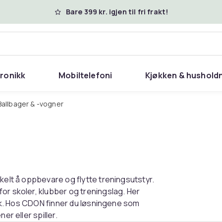
Bare 399 kr. igjen til fri frakt!
tronikk
Mobiltelefoni
Kjøkken & hushold
Ballbager & -vogner
kelt å oppbevare og flytte treningsutstyr.
or skoler, klubber og treningslag. Her
dtak. Hos CDON finner du løsningene som
er eller spiller.