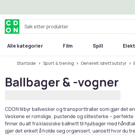
Hopp til hovedinnhold
Søk etter produkter
Alle kategorier
Film
Spill
Elek
Startside
Sport & trening
Generelt idrettsutstyr
Ballbager & -vogner
CDON tilbyr ballvesker og transporttraller som gjør det en
Veskene er romslige, pustende og slitesterke – perfekte f
finner du alt fra klassiske ballnett til hjulbager med hån
gjør det enkelt å holde seg organisert, uansett hvor du tren