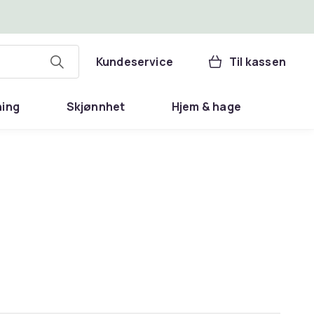
Kundeservice
Til kassen
ning
Skjønnhet
Hjem & hage