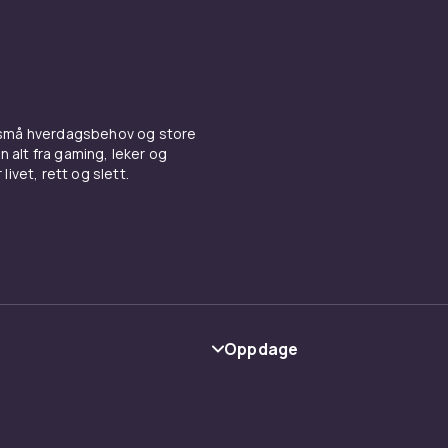
 små hverdagsbehov og store
n alt fra gaming, leker og
livet, rett og slett.
Oppdage
Kategorier
Varemerker