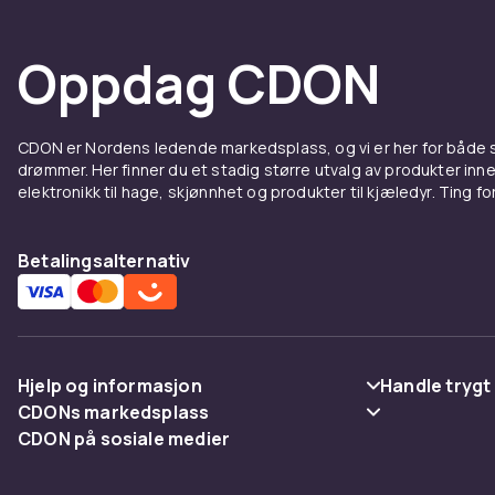
Oppdag CDON
CDON er Nordens ledende markedsplass, og vi er her for både
drømmer. Her finner du et stadig større utvalg av produkter inne
elektronikk til hage, skjønnhet og produkter til kjæledyr. Ting for 
Betalingsalternativ
Hjelp og informasjon
Handle trygt
CDONs markedsplass
Vanlige spørsmål
Betaling
CDON på sosiale medier
Merchant Help Center
Spor pakke
Levering