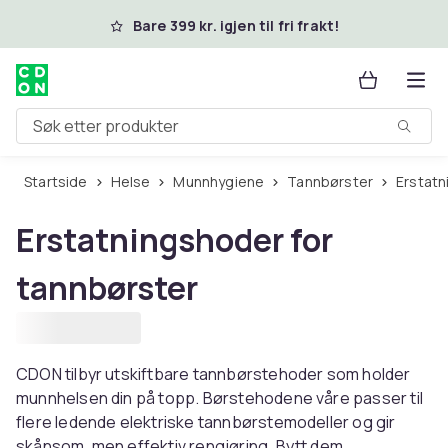
Hopp til hovedinnhold
Bare 399 kr. igjen til fri frakt!
Søk etter produkter
Startside
Helse
Munnhygiene
Tannbørster
Erstat
Erstatningshoder for
tannbørster
CDON tilbyr utskiftbare tannbørstehoder som holder
munnhelsen din på topp. Børstehodene våre passer til
flere ledende elektriske tannbørstemodeller og gir
skånsom, men effektiv rengjøring. Bytt dem