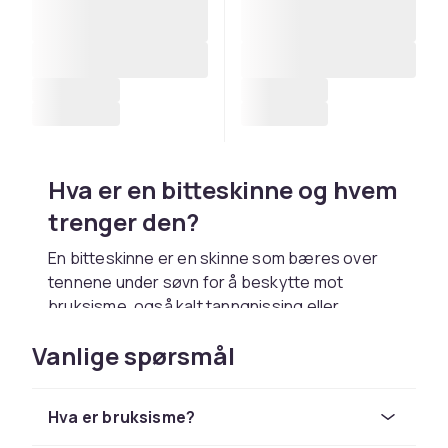
Hva er en bitteskinne og hvem
trenger den?
En bitteskinne er en skinne som bæres over
tennene under søvn for å beskytte mot
bruksisme, også kalt tanngnissing eller
tennskjæring. Mange mennesker gnir tenner
Vanlige spørsmål
om natten uten å vite det, og dette kan over tid
medføre alvorlig tannslitasje, ømme kjevelikler,
kjeveleddsproblemer og hodepine. En
Hva er bruksisme?
bitteskinne absorberer og fordeler kraften fra