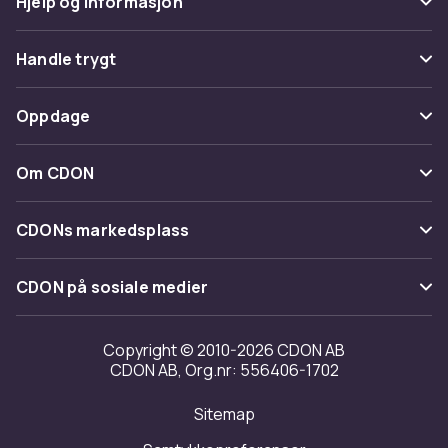
Hjelp og informasjon
Vanlige spørsmål
Handle trygt
Spor pakke
Betaling
Oppdage
Angre & returner her
Levering
Kategorier
Kontakt oss
Om CDON
Vilkår & policy
Varemerker
Om oss
Tilbakekallinger
CDONs markedsplass
Guider
Kundeanmeldelser
Merchant Help Center
CDON på sosiale medier
Jobbe på CDON
Investor relations
Copyright © 2010-2026 CDON AB
CDON AB, Org.nr: 556406-1702
Tilgjengelighet
Sitemap