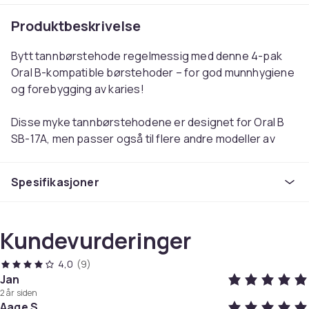
Produktbeskrivelse
Bytt tannbørstehode regelmessig med denne 4-pak
Oral B-kompatible børstehoder – for god munnhygiene
og forebygging av karies!
Disse myke tannbørstehodene er designet for Oral B
SB-17A, men passer også til flere andre modeller av
Oral B elektriske tannbørster. Med fire forskjellige
farger – gul, grønn, rød og blå – kan du enkelt holde styr
Spesifikasjoner
på din tannbørste og unngå forvekslinger. De myke
børstene er skånsomme mot tannkjøttet, samtidig som
de effektivt rengjør tennene og fjerner plakk, noe som
Kundevurderinger
gjør dem til et utmerket valg for hele familien.
4,0
(9)
Ved å bytte tannbørstehode regelmessig, sikrer du en
Jan
frisk og effektiv tannpuss hver gang. Tannleger
2 år siden
anbefaler å bytte tannbørstehode hver tredje måned.
Aage S