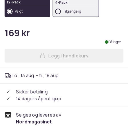
12-Pack
4-Pack
Valgt
Tilgjengelig
169 kr
På lager
Legg i handlekurv
Legg Oral B Kompatible Tan
To., 13 aug. - ti., 18 aug.
Sikker betaling
14 dagers åpent kjøp
Selges og leveres av
Nordmagasinet