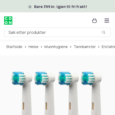
Hopp til hovedinnhold
Bare 399 kr. igjen til fri frakt!
Søk etter produkter
Startside
Helse
Munnhygiene
Tannbørster
Erstat