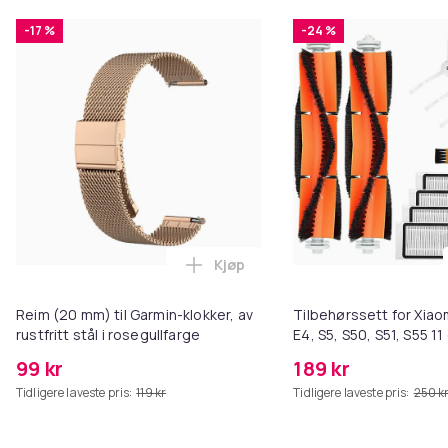
-17 %
-24 %
Kjøp
Legg Reim (20 mm) til Garmin-klo
Reim (20 mm) til Garmin-klokker, av
Tilbehørssett for Xia
rustfritt stål i rosegullfarge
E4, S5, S50, S51, S55 11
hovedbørster, 4 sideb
99 kr
189 kr
filter,1 børster
Tidligere laveste pris:
119 kr
Tidligere laveste pris:
250 k