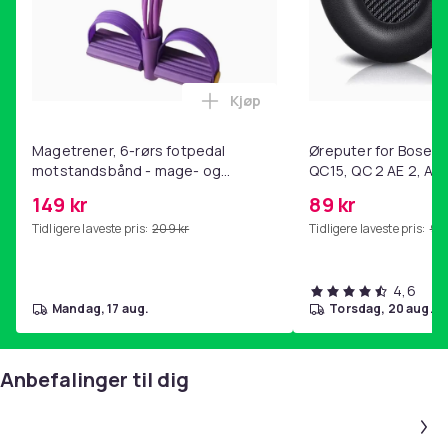
Kjøp
Legg Magetrener, 6-rørs fotp
Magetrener, 6-rørs fotpedal
Øreputer for Bose QC
motstandsbånd - mage- og
QC15, QC 2 AE 2, AE 
kjernetrening, yoga og
SoundTrue, SoundLin
149 kr
89 kr
hjemmegymnastikk Purple
Tidligere laveste pris:
209 kr
Tidligere laveste pris:
99 
4,6
mandag, 17 aug.
torsdag, 20 aug.
Anbefalinger til dig