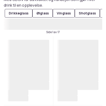
drink til en opplevelse.
Drikkeglass
Ølglass
Vinglass
Shotglass
C
Side 1 av 17