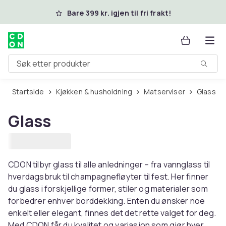
Hopp til hovedinnhold
Bare 399 kr. igjen til fri frakt!
Søk etter produkter
Startside
Kjøkken & husholdning
Matserviser
Glass
Glass
CDON tilbyr glass til alle anledninger – fra vannglass til
hverdagsbruk til champagnefløyter til fest. Her finner
du glass i forskjellige former, stiler og materialer som
forbedrer enhver borddekking. Enten du ønsker noe
enkelt eller elegant, finnes det det rette valget for deg.
Med CDON får du kvalitet og variasjon som gjør hver