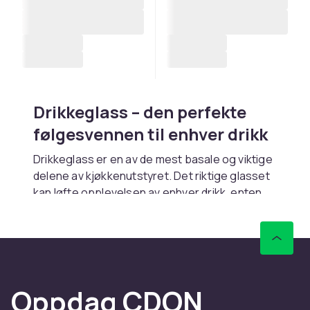
Drikkeglass – den perfekte
følgesvennen til enhver drikk
Drikkeglass er en av de mest basale og viktige
delene av kjøkkenutstyret. Det riktige glasset
kan løfte opplevelsen av enhver drikk, enten
det er et glass kaldt vann, en frisk limonade, en
cocktail eller en varm te. Med et velvalgt
sortiment av drikkeglass er du klar til alle
anledninger.
Typer drikkeglass
Oppdag CDON