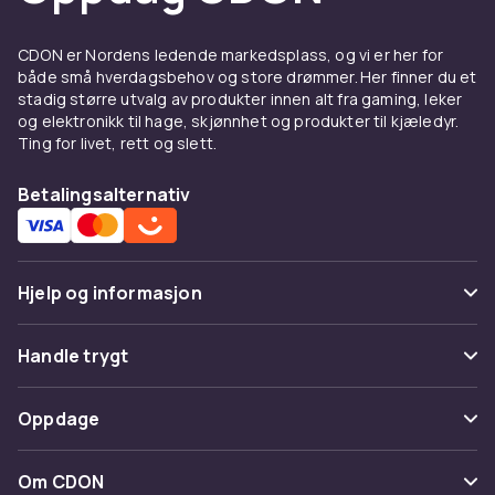
Drikkeglass finnes i mange varianter:
vannglass, juiceglass, long drink-glass,
CDON er Nordens ledende markedsplass, og vi er her for
highballglass, tumblere og mange flere.
både små hverdagsbehov og store drømmer. Her finner du et
Vannglass er enkle og allsidige. Highballglass
stadig større utvalg av produkter innen alt fra gaming, leker
er høye og slanke, ideelle til gin og tonic.
og elektronikk til hage, skjønnhet og produkter til kjæledyr.
Tumblere er lave og brede og brukes til whisky,
Ting for livet, rett og slett.
juice eller brus. Cocktailglass som martini- og
margaritasglass har karakteristiske former.
Betalingsalternativ
Materialer og design
De fleste drikkeglass er laget av klart glass,
Hjelp og informasjon
krystall eller herdet glass. Krystallglass er
tyngre og mer klangfullt. Herdet glass er mer
Vanlige spørsmål
Handle trygt
robust og tåler støt og fall bedre. Plastglass er
ideelle til utendørs bruk og barnefamilier.
Spor pakke
Betaling
Gjenbruksglass laget av resirkulert materiale
Oppdage
Angre & returner her
er et bærekraftig valg.
Levering
Kategorier
Kontakt oss
Om CDON
Drikkeglass til enhver