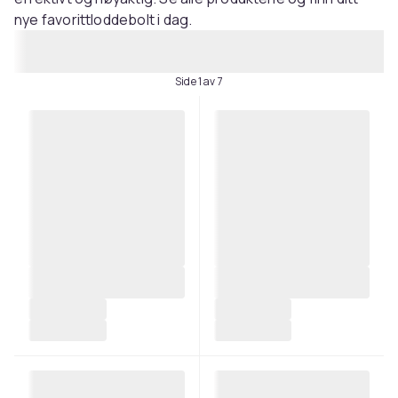
nye favorittloddebolt i dag.
Side 1 av 7