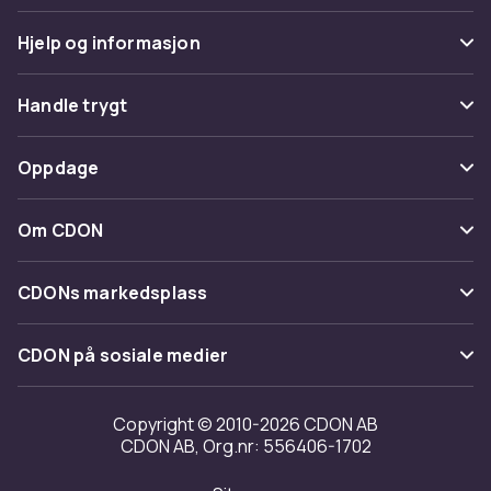
Hjelp og informasjon
Vanlige spørsmål
Handle trygt
Spor pakke
Betaling
Oppdage
Angre & returner her
Levering
Kategorier
Kontakt oss
Om CDON
Vilkår & policy
Varemerker
Om oss
Tilbakekallinger
CDONs markedsplass
Guider
Kundeanmeldelser
Merchant Help Center
CDON på sosiale medier
Jobbe på CDON
Investor relations
Copyright © 2010-2026 CDON AB
CDON AB, Org.nr: 556406-1702
Tilgjengelighet