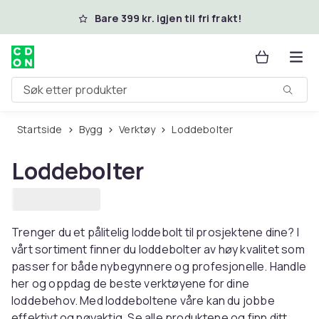
Hopp til hovedinnhold
Bare 399 kr. igjen til fri frakt!
Søk etter produkter
Startside
Bygg
Verktøy
Loddebolter
Loddebolter
Trenger du et pålitelig loddebolt til prosjektene dine? I
vårt sortiment finner du loddebolter av høy kvalitet som
passer for både nybegynnere og profesjonelle. Handle
her og oppdag de beste verktøyene for dine
loddebehov. Med loddeboltene våre kan du jobbe
effektivt og nøyaktig. Se alle produktene og finn ditt