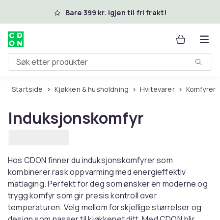
Hopp til hovedinnhold
Bare 399 kr. igjen til fri frakt!
Søk etter produkter
Startside
Kjøkken & husholdning
Hvitevarer
Komfyrer
Induksjonskomfyr
Hos CDON finner du induksjonskomfyrer som
kombinerer rask oppvarming med energieffektiv
matlaging. Perfekt for deg som ønsker en moderne og
trygg komfyr som gir presis kontroll over
temperaturen. Velg mellom forskjellige størrelser og
design som passer til kjøkkenet ditt. Med CDON blir