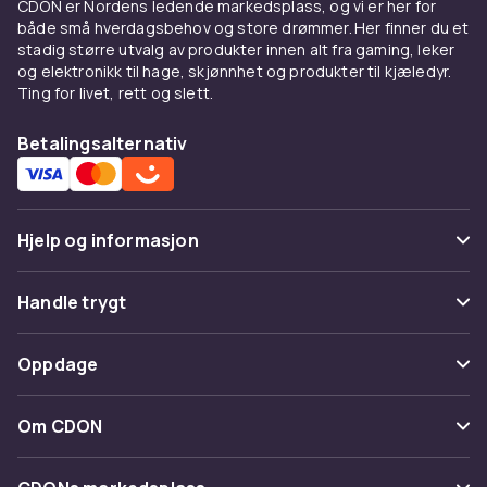
CDON er Nordens ledende markedsplass, og vi er her for
Indusjonskomfyrer er 25-35% mer
både små hverdagsbehov og store drømmer. Her finner du et
energieffektive enn glasskeramiske. 2 liter
stadig større utvalg av produkter innen alt fra gaming, leker
vann koker på under 2 minutter med
og elektronikk til hage, skjønnhet og produkter til kjæledyr.
PowerBoost.
Ting for livet, rett og slett.
Se også
Betalingsalternativ
Se
glasskeramiske komfyrer
,
koketopper
,
komfyrer
hos CDON.
Hos CDON finner du et komplett sortiment av
Hjelp og informasjon
hvitevarer fra
Samsung
,
LG
,
Bosch
,
Siemens
,
AEG
og
Electrolux
til konkurransedyktige priser
Vanlige spørsmål
Handle trygt
med trygt kjøp og rask levering.
Spor pakke
Moderne hvitevarer er designet for lang
Betaling
Oppdage
levetid, høy energieffektivitet og maksimal
Angre & returner her
Levering
brukervennlighet. Kjøp fra velkjente merker for
Kategorier
Kontakt oss
Om CDON
beste kvalitet og serviceorganisasjon.
Vilkår & policy
Energieffektivitet er et sentralt kriterium ved
Varemerker
Om oss
valg av hvitevarer. Moderne energiklasse A-
Tilbakekallinger