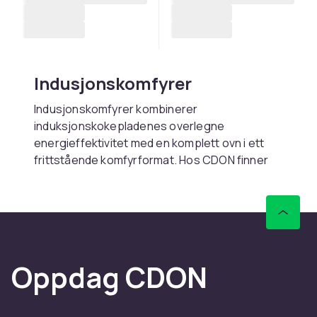
Indusjonskomfyrer
Indusjonskomfyrer kombinerer
induksjonskokepladenes overlegne
energieffektivitet med en komplett ovn i ett
frittstående komfyrformat. Hos CDON finner
du indusjonskomfyrer fra
Bosch
,
Siemens
og
AEG
.
Indusjonsplaten varmer kun grytene via
magnetisk felt, ikke platens overflate. Det gjør
indusjonskomfyrer tryggere og lettere å
Oppdag CDON
rengjøre.
Vedlikehold og tips