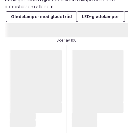
atmosfæren i alle rom.
Glødelamper med glødetråd
LED-glødelamper
L
Side 1 av 106