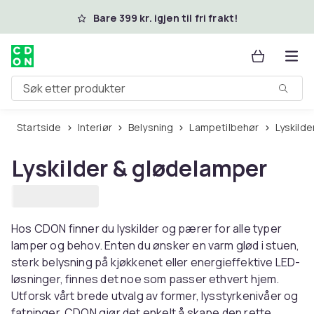
Hopp til hovedinnhold
Bare 399 kr. igjen til fri frakt!
Søk etter produkter
Startside
Interiør
Belysning
Lampetilbehør
Lyskild
Lyskilder & glødelamper
Hos CDON finner du lyskilder og pærer for alle typer
lamper og behov. Enten du ønsker en varm glød i stuen,
sterk belysning på kjøkkenet eller energieffektive LED-
løsninger, finnes det noe som passer ethvert hjem.
Utforsk vårt brede utvalg av former, lysstyrkenivåer og
fatninger. CDON gjør det enkelt å skape den rette