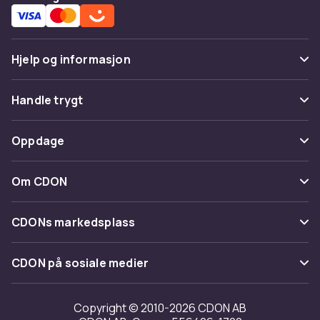
Hjelp og informasjon
Vanlige spørsmål
Handle trygt
Spor pakke
Betaling
Oppdage
Angre & returner her
Levering
Kategorier
Kontakt oss
Om CDON
Vilkår & policy
Varemerker
Om oss
Tilbakekallinger
CDONs markedsplass
Guider
Kundeanmeldelser
Merchant Help Center
CDON på sosiale medier
Jobbe på CDON
Investor relations
Copyright © 2010-2026 CDON AB