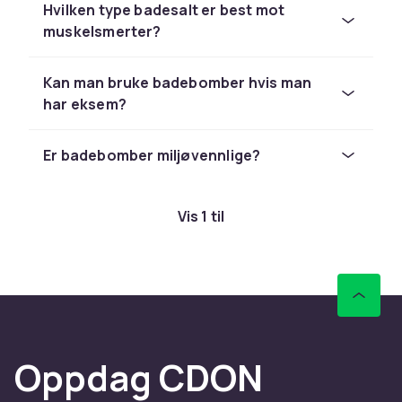
Epsom-salt hjelper med å avslappende trøtte
Hvilken type badesalt er best mot
muskler og lindre spenninger. Badeskum
muskelsmerter?
skaper et tykt lag av mykt skum som gjør
badestunden ekstra luksuriøs.
Kan man bruke badebomber hvis man
har eksem?
Er badebomber miljøvennlige?
Vis 1 til
Oppdag CDON