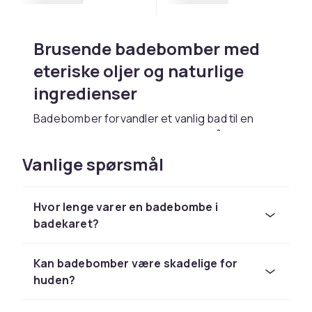
Brusende badebomber med
eteriske oljer og naturlige
ingredienser
Badebomber forvandler et vanlig bad til en
fargerik og duftende opplevelse. Våre
badebomber inneholder eteriske oljer,
Vanlige spørsmål
naturlige pigmenter og pleiende ingredienser
som kokosolje og sheasmør. Slipp en
badebombe oppi varmt vann og nyt den
Hvor lenge varer en badebombe i
brusende reaksjonen.
badekaret?
Badesalt og badeskum for
Kan badebomber være skadelige for
avslapning og velvære
huden?
Badesalt med mineraler fra Dødehavet eller