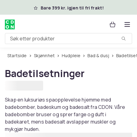
Hopp til hovedinnhold
Bare 399 kr. igjen til fri frakt!
Søk etter produkter
Startside
Skjønnhet
Hudpleie
Bad & dusj
Badetilse
Badetilsetninger
Skap en luksuriøs spaopplevelse hjemme med
badebomber, badeskum og badesalt fra CDON. Våre
badebomber bruser og sprer farge og duft i
badekaret, mens badesalt avslapper muskler og
mykgjør huden.