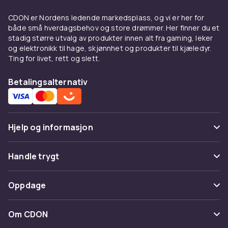
CDON er Nordens ledende markedsplass, og vi er her for
både små hverdagsbehov og store drømmer. Her finner du et
stadig større utvalg av produkter innen alt fra gaming, leker
og elektronikk til hage, skjønnhet og produkter til kjæledyr.
Ting for livet, rett og slett.
Betalingsalternativ
Hjelp og informasjon
Vanlige spørsmål
Handle trygt
Spor pakke
Betaling
Oppdage
Angre & returner her
Levering
Kategorier
Kontakt oss
Om CDON
Vilkår & policy