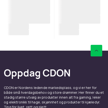
Oppdag CDON
CDON er Nordens ledende markedsplass, og vi er her for
både små hverdagsbehov og store drømmer. Her finner du et
stadig større utvalg av produkter innen alt fra gaming, leker
og elektronikk til hage, skjønnhet og produkter til kjæledyr.
Ting for livet, rett og slett.