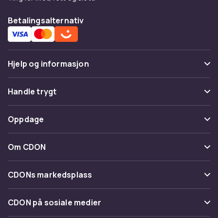
Betalingsalternativ
Hjelp og informasjon
Vanlige spørsmål
Handle trygt
Spor pakke
Betaling
Oppdage
Angre & returner her
Levering
Kategorier
Kontakt oss
Om CDON
Vilkår & policy
Varemerker
Om oss
Tilbakekallinger
CDONs markedsplass
Guider
Kundeanmeldelser
Merchant Help Center
CDON på sosiale medier
Jobbe på CDON