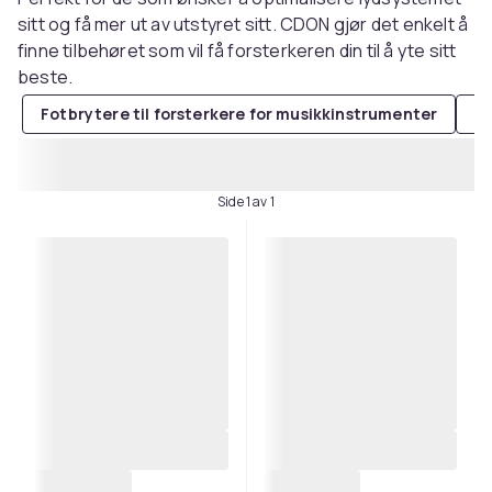
sitt og få mer ut av utstyret sitt. CDON gjør det enkelt å
finne tilbehøret som vil få forsterkeren din til å yte sitt
beste.
Fotbrytere til forsterkere for musikkinstrumenter
Fo
Side 1 av 1