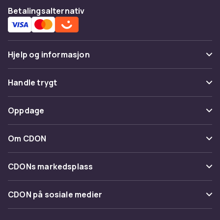
Betalingsalternativ
Hjelp og informasjon
Vanlige spørsmål
Handle trygt
Spor pakke
Betaling
Oppdage
Angre & returner her
Levering
Kategorier
Kontakt oss
Om CDON
Vilkår & policy
Varemerker
Om oss
Tilbakekallinger
CDONs markedsplass
Guider
Kundeanmeldelser
Merchant Help Center
CDON på sosiale medier
Jobbe på CDON