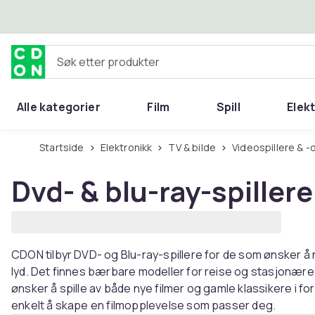
Hopp til hovedinnhold
Søk etter produkter
Alle kategorier
Film
Spill
Elek
Startside
Elektronikk
TV & bilde
Videospillere & 
Dvd- & blu-ray-spillere
CDON tilbyr DVD- og Blu-ray-spillere for de som ønsker å 
lyd. Det finnes bærbare modeller for reise og stasjonære
ønsker å spille av både nye filmer og gamle klassikere i f
enkelt å skape en filmopplevelse som passer deg.