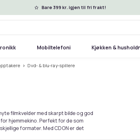
Bare 399 kr. igjen til fri frakt!
tronikk
Mobiltelefoni
Kjøkken & hushold
-opptakere
Dvd- & blu-ray-spillere
nyte filmkvelder med skarpt bilde og god
 for hjemmekino. Perfekt for de som
orskjellige formater. Med CDON er det