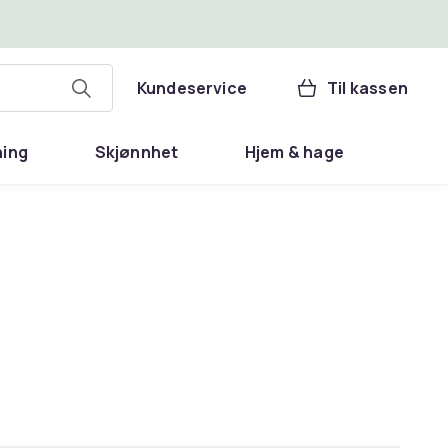
Kundeservice
Til kassen
ning
Skjønnhet
Hjem & hage