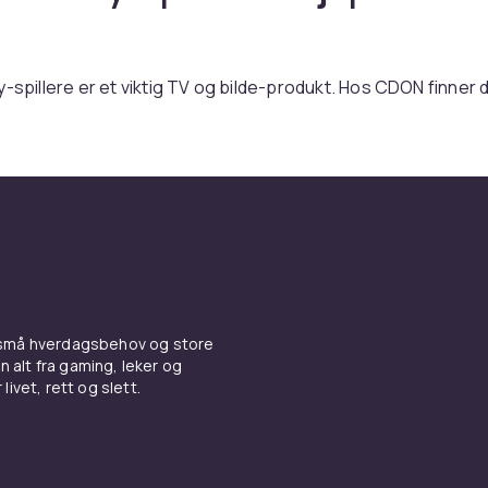
y-spillere er et viktig TV og bilde-produkt. Hos CDON finner 
av dvd- & blu-ray-spillere fra kjente merker som Samsung, L
 konkurransedyktige priser.
lu-ray-spillere basert på dine behov. Kontroller kompatibilit
. Hos CDON handler du trygt med rask levering og enkel retur.
 TV & bilde-sortimentet hos CDON.
er du dvd- & blu-ray-spillere fra Samsung, LG, Sony og Philip
tige priser. Vi tilbyr rask levering, enkel retur og trygg han
 små hverdagsbehov og store
rodukter og les kundeanmeldelser for det beste kjøpet. All
n alt fra gaming, leker og
eres med garanti.
livet, rett og slett.
er du dvd- & blu-ray-spillere fra Samsung, LG, Sony og Philip
tige priser. Vi tilbyr rask levering, enkel retur og trygg han