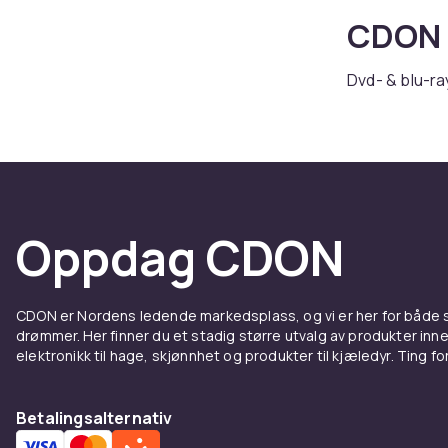
CDON
Dvd- & blu-ra
bredt utvalg 
og Philips til
Velg dvd- & b
utstyret ditt
Utforsk hele
Oppdag CDON
Hos CDON finn
konkurransedyk
online.
CDON er Nordens ledende markedsplass, og vi er her for både
Sammenlign p
drømmer. Her finner du et stadig større utvalg av produkter inne
produkter lev
elektronikk til hage, skjønnhet og produkter til kjæledyr. Ting for 
Hos CDON finn
konkurransedyk
Betalingsalternativ
online.