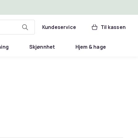
Kundeservice
Til kassen
ning
Skjønnhet
Hjem & hage