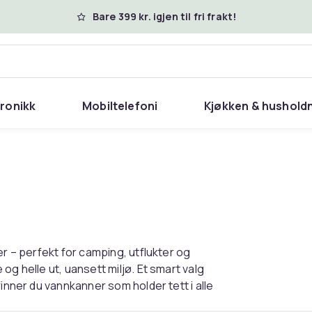
Bare 399 kr. igjen til fri frakt!
tronikk
Mobiltelefoni
Kjøkken & hushold
er – perfekt for camping, utflukter og
og helle ut, uansett miljø. Et smart valg
inner du vannkanner som holder tett i alle