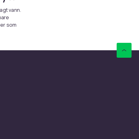
lagt vann.
bare
erer som
att på
id
 rask