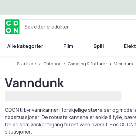
Hopp til hovedinnhold
Søk etter produkter
Alle kategorier
Film
Spill
Elek
Startside
Outdoor
Camping & fotturer
Vanndunk
Vanndunk
CDON tilbyr vannkanner i forskjellige størrelser og modell
nødsituasjoner. De robuste kannene er enkle å fylle, bære 
for de som ønsker tilgang til rent vann overalt. Hos CDON f
situasjoner.