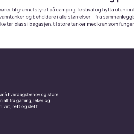
ører til grunnutstyret på camping, festival og hytta uten inn
 vanntanker og beholdere i alle størrelser – fra sammenlegg
ke tar plass i bagasjen, til store tanker med kran som fung
ost.
iktig vanntank
ed kran på 10–20 liter er mest praktisk i leiren – sett den på
så har alle rennende vann. Sammenleggbare dunker pakker fl
ns harde dunker tåler mer og er enklere å rengjøre. Velg allt
last, og skyll dunken før sesongen.
anndunk på nett hos CDON
 små hverdagsbehov og store
n alt fra gaming, leker og
livet, rett og slett.
komplett med en
campingdusj
. Hos CDON handler du trygt med