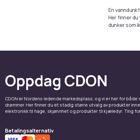
En vanndunk h
Her finner du
dunker som ik
leirens vannp
Velg r
En vanntank m
bordkanten, 
Oppdag CDON
hjemturen, me
matgodkjent p
Kjøp v
CDON er Nordens ledende markedsplass, og vi er her for både
drømmer. Her finner du et stadig større utvalg av produkter inne
elektronikk til hage, skjønnhet og produkter til kjæledyr. Ting for 
Gjør leiren 
levering.
Betalingsalternativ