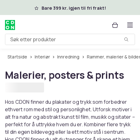
Hopp til hovedinnhold
Bare 399 kr. igjen til fri frakt!
Søk etter produkter
Startside
Interiør
Innredning
Rammer, malerier & bilde
Malerier, posters & prints
Hos CDON finner du plakater og trykk som forbedrer
ethvert rom med stil og personlighet. Utforsk motiver i
alt fra natur og abstrakt kunst til film, musikk og sitater –
perfekt for å uttrykke hvem du er. Kombiner flere trykk
til din egen bildevegg eller la ett motiv stå i sentrum.
Hos CDON finner du alt du trenger for å skape et hjem