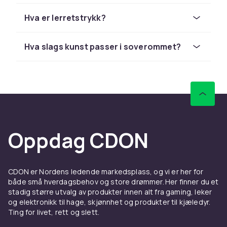
tilknytning. Det finnes ingen fasit på hva som
Hva er lerretstrykk?
er "riktig" kunst å ha på veggen – det viktigste
er at du liker det du ser på, og at det gir
rommet noe ekstra. Velg motiver og stiler som
Hva slags kunst passer i soverommet?
snakker til deg og som harmonerer med
rommets øvrige dekor.
Ulike typer kunstverk
Originale håndmalte malerier er unike og gir
rommet ektehet og sjel. Oljemaleri, akrylmaleri
Oppdag CDON
og akvarell er de vanligste teknikkene. Et
originalt maleri er en investering som kan
verdstige i verdi over tid, og som alltid er et
samtaleemne. Mange kunstnere selger
CDON er Nordens ledende markedsplass, og vi er her for
både små hverdagsbehov og store drømmer. Her finner du et
arbeidene sine direkte til forbrukere via
stadig større utvalg av produkter innen alt fra gaming, leker
nettbutikker og lokale gallerier.
og elektronikk til hage, skjønnhet og produkter til kjæledyr.
Kunstplakater og prints er rimelige og allsidige
Ting for livet, rett og slett.
alternativer for dem som ønsker å dekorere