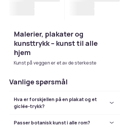
Malerier, plakater og
kunsttrykk – kunst til alle
hjem
Kunst på veggen er et av de sterkeste
uttrykkene for personlighet og smak i et hjem.
Et maleri, en plakat eller et kunsttrykk kan
Vanlige spørsmål
sette tonen for hele rommet, skape samtale
og gi veggen sjel og karakter. Det finnes kunst
i alle prisklasser og stiler – fra rimelige
Hva er forskjellen på en plakat og et
postertrykk til originale håndmalte lerretsverk,
giclée-trykk?
og alt i mellom.
I motsetning til møbler og tekstiler er kunst
Passer botanisk kunst i alle rom?
noe du velger av ren personlig glede og