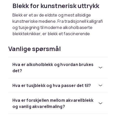
Blekk for kunstnerisk uttrykk
Blekk er et av de eldste og mest allsidige
kunstneriske mediene. Fra tradisjonell kalligrafi
og tusjegning til moderne alkoholbaserte
blekkteknikker, er blekk et fascinerende
materiale som gir unike og vakre resultater.
Hos CDON finner du et godt utvalg av blekk for
Vanlige spørsmål
alle typer kunstneriske bruksområder.
Blekk finnes i mange formuleringer tilpasset
Hva er alkoholblekk og hvordan brukes
ulike teknikker og overflater. Noen typer blekk
det?
er vanntynnable og gir myke, transparente
effekter, mens andre er permanente og tåler
vann etter tørking. Alkoholbasert blekk gir
Hva er tusjblekk og hva passer det til?
intense farger og spennende flette og
blandingseffekter som er populære innen
Hva er forskjellen mellom akvarellblekk
moderne kunst.
og vanlig akvarellmaling?
Tusjblekk for kalligrafi og