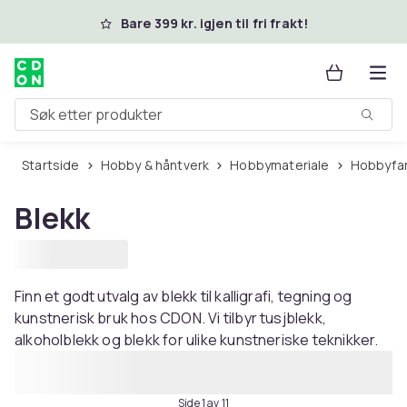
Hopp til hovedinnhold
Bare 399 kr. igjen til fri frakt!
Søk etter produkter
Startside
Hobby & håntverk
Hobbymateriale
Hobbyfa
Blekk
Finn et godt utvalg av blekk til kalligrafi, tegning og
kunstnerisk bruk hos CDON. Vi tilbyr tusjblekk,
alkoholblekk og blekk for ulike kunstneriske teknikker.
Side 1 av 11