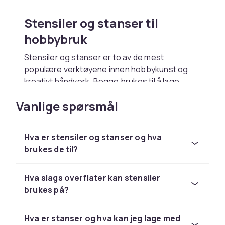
Stensiler og stanser til
hobbybruk
Stensiler og stanser er to av de mest
populære verktøyene innen hobbykunst og
kreativt håndverk. Begge brukes til å lage
vakre og presise mønstre og former på papir,
Vanlige spørsmål
stoff, tre og mange andre overflater. Enten du
er interessert i scrapbooking, kortlaging,
hjemmedekorasjon eller tekstilkunst, vil du
Hva er stensiler og stanser og hva
finne stor nytte av stensiler og stanser.
brukes de til?
En stensil er en mal med utskårne motiver og
mønstre. Du legger stensilen på den ønskede
Hva slags overflater kan stensiler
overflaten og maler eller stryker over den med
brukes på?
maling, blekk eller pasta for å overføre
mønsteret. Stensiler finnes i et enormt utvalg
av motiver, fra enkle geometriske former til
Hva er stanser og hva kan jeg lage med