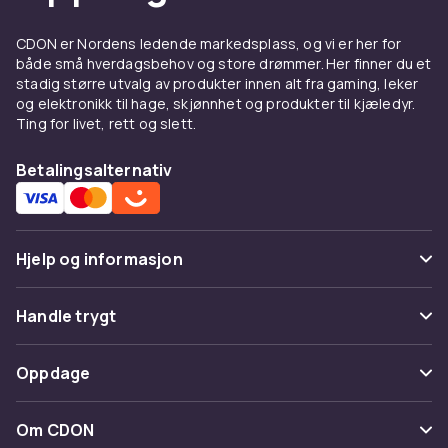
med tiden og kan påvirka kvaliteten på dina
utskrifter. Gjennom att byta ut slitna
CDON er Nordens ledende markedsplass, og vi er her for
komponenter kan du behål la precisionen og
både små hverdagsbehov og store drømmer. Her finner du et
undvika problem som ojämna lager eller dårlig
stadig større utvalg av produkter innen alt fra gaming, leker
og elektronikk til hage, skjønnhet og produkter til kjæledyr.
vidhäftning.
Ting for livet, rett og slett.
Förbättra vidhäftning og
Betalingsalternativ
utskriftskvalitet
Tilbehør som byggytor, lim og andra lösningar
kan hjälpa utskriften att fästa bedre fra start.
Hjelp og informasjon
Det minker risken for misslyckade utskrifter og
gjør processen mer förutsägbar.
Vanlige spørsmål
Handle trygt
For hobby, skapande og
Spor pakke
tekniska projekt
Betaling
Oppdage
Angre & returner her
3d-printing används i allt fra hobbyprojekt og
Levering
Kategorier
kreativa idéer till mer tekniska konstruktioner.
Kontakt oss
Om CDON
Vilkår & policy