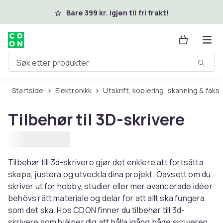
Hopp til hovedinnhold
Bare 399 kr. igjen til fri frakt!
Søk etter produkter
Startside
Elektronikk
Utskrift, kopiering, skanning & faks
Tilbehør til 3D-skrivere
Tilbehør till 3d-skrivere gjør det enklere att fortsätta
skapa, justera og utveckla dina projekt. Oavsett om du
skriver ut for hobby, studier eller mer avancerade idéer
behövs rätt materiale og delar for att allt ska fungera
som det ska. Hos CDON finner du tilbehør till 3d-
skrivere som hjälper dig att hålla igång både skriveren