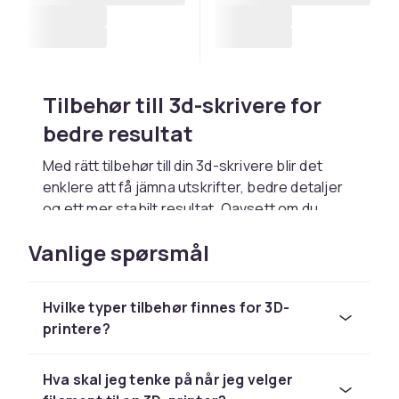
Tilbehør till 3d-skrivere for
bedre resultat
Med rätt tilbehør till din 3d-skrivere blir det
enklere att få jämna utskrifter, bedre detaljer
og ett mer stabilt resultat. Oavsett om du
skriver ut ofta eller bara ibland gjør rätt
Vanlige spørsmål
materiale og komponenter stor skillnad i hur
slutresultatet blir.
Filament till 3d-skrivere i uika
Hvilke typer tilbehør finnes for 3D-
printere?
materiale og farger
Filament är grunden i 3d-utskrifter og finns i
Hva skal jeg tenke på når jeg velger
flera materiale som PLA, ABS og PETG, samt i