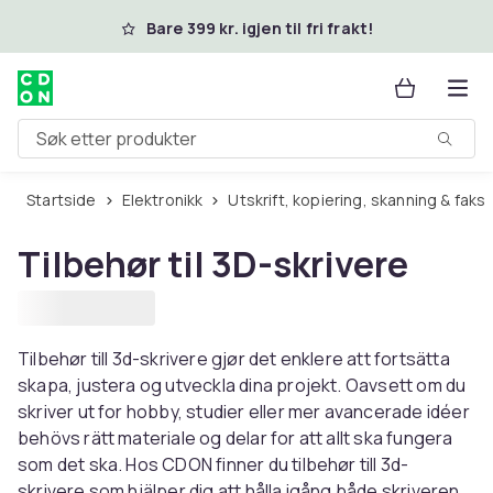
Hopp til hovedinnhold
Bare 399 kr. igjen til fri frakt!
Søk etter produkter
Startside
Elektronikk
Utskrift, kopiering, skanning & faks
Tilbehør til 3D-skrivere
Tilbehør till 3d-skrivere gjør det enklere att fortsätta
skapa, justera og utveckla dina projekt. Oavsett om du
skriver ut for hobby, studier eller mer avancerade idéer
behövs rätt materiale og delar for att allt ska fungera
som det ska. Hos CDON finner du tilbehør till 3d-
skrivere som hjälper dig att hålla igång både skriveren