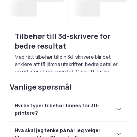
Tilbehør till 3d-skrivere for
bedre resultat
Med rätt tilbehør till din 3d-skrivere blir det
enklere att få jämna utskrifter, bedre detaljer
og ett mer stabilt resultat. Oavsett om du
skriver ut ofta eller bara ibland gjør rätt
Vanlige spørsmål
materiale og komponenter stor skillnad i hur
slutresultatet blir.
Filament till 3d-skrivere i uika
Hvilke typer tilbehør finnes for 3D-
printere?
materiale og farger
Filament är grunden i 3d-utskrifter og finns i
Hva skal jeg tenke på når jeg velger
flera materiale som PLA, ABS og PETG, samt i