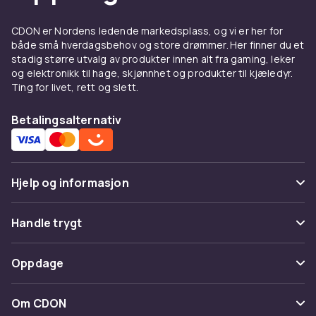
med tiden og kan påvirka kvaliteten på dina
utskrifter. Gjennom att byta ut slitna
CDON er Nordens ledende markedsplass, og vi er her for
komponenter kan du behål la precisionen og
både små hverdagsbehov og store drømmer. Her finner du et
undvika problem som ojämna lager eller dårlig
stadig større utvalg av produkter innen alt fra gaming, leker
og elektronikk til hage, skjønnhet og produkter til kjæledyr.
vidhäftning.
Ting for livet, rett og slett.
Förbättra vidhäftning og
Betalingsalternativ
utskriftskvalitet
Tilbehør som byggytor, lim og andra lösningar
kan hjälpa utskriften att fästa bedre fra start.
Hjelp og informasjon
Det minker risken for misslyckade utskrifter og
gjør processen mer förutsägbar.
Vanlige spørsmål
Handle trygt
For hobby, skapande og
Spor pakke
tekniska projekt
Betaling
Oppdage
Angre & returner her
3d-printing används i allt fra hobbyprojekt og
Levering
Kategorier
kreativa idéer till mer tekniska konstruktioner.
Kontakt oss
Om CDON
Vilkår & policy