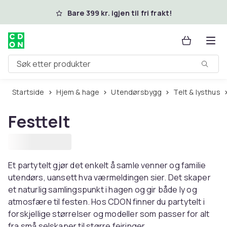
Hopp til hovedinnhold
Bare 399 kr. igjen til fri frakt!
Søk etter produkter
Startside
Hjem & hage
Utendørsbygg
Telt & lysthus
Festtelt
Et partytelt gjør det enkelt å samle venner og familie
utendørs, uansett hva værmeldingen sier. Det skaper
et naturlig samlingspunkt i hagen og gir både ly og
atmosfære til festen. Hos CDON finner du partytelt i
forskjellige størrelser og modeller som passer for alt
fra små selskaper til større feiringer.