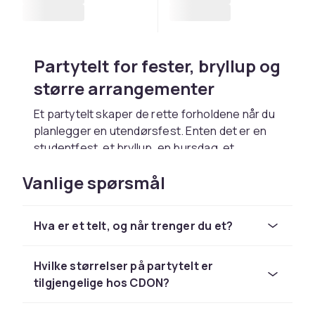
Partytelt for fester, bryllup og
større arrangementer
Et partytelt skaper de rette forholdene når du
planlegger en utendørsfest. Enten det er en
studentfest, et bryllup, en bursdag, et
krepsefest eller et firmaarrangement, gir et
Vanlige spørsmål
partytelt både beskyttelse og struktur. Det
fungerer som et tydelig samlingspunkt hvor
gjestene kan sosialisere, spise og feire uten
Hva er et telt, og når trenger du et?
at været styrer stemningen.
Ulike størrelser som passer til
Hvilke størrelser på partytelt er
hagen din
tilgjengelige hos CDON?
Behovet varierer avhengig av antall gjester og