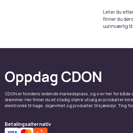
Leter du ette
finner du dør
uunnværlig ti
møbler.
Våre dørstopp
det enkelt å 
diskré eller m
og bruke, noe
Oppdag CDON
Hos CDON stre
kvalitetsprod
dørstoppere 
CDON er Nordens ledende markedsplass, og vi er her for både
løsningen for
drømmer. Her finner du et stadig større utvalg av produkter inne
elektronikk til hage, skjønnhet og produkter til kjæledyr. Ting for 
Betalingsalternativ