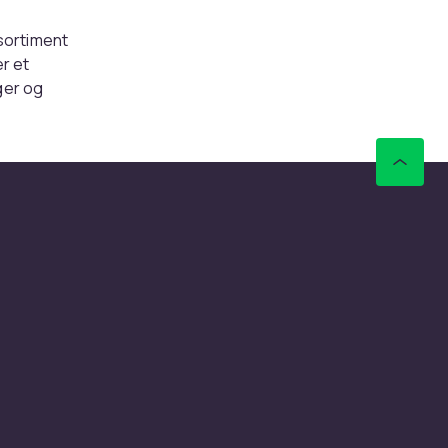
 sortiment
r et
ger og
 som gjør
er en
nstallere
 hvordan
 perfekte