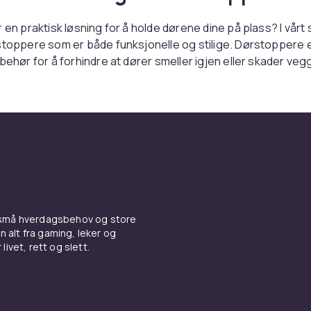
r en praktisk løsning for å holde dørene dine på plass? I vårt
stoppere som er både funksjonelle og stilige. Dørstoppere e
lbehør for å forhindre at dører smeller igjen eller skader veg
ere er tilgjengelige i forskjellige materialer og design, noe
finne en modell som passer hjemmet ditt. Enten du foretrekk
er dekorativ stil, har vi noe for deg. Dørstoppere er enkle å i
 som gjør dem til en praktisk løsning for ethvert rom.
ber vi etter å tilby kundene våre det beste utvalget av
ukter på en pålitelig og praktisk måte. Handle nå og oppdag
kan forbedre hverdagen din. Se alle produktene og finn den
 små hverdagsbehov og store
 hjemmet ditt.
n alt fra gaming, leker og
livet, rett og slett.