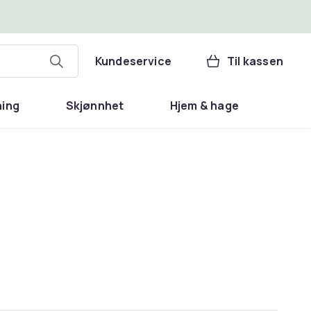
Kundeservice
Til kassen
ning
Skjønnhet
Hjem & hage