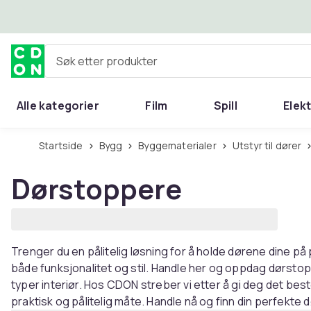
Hopp til hovedinnhold
Søk etter produkter
Alle kategorier
Film
Spill
Elek
Startside
Bygg
Byggematerialer
Utstyr til dører
Dørstoppere
Trenger du en pålitelig løsning for å holde dørene dine på 
både funksjonalitet og stil. Handle her og oppdag dørstopp
typer interiør. Hos CDON streber vi etter å gi deg det bes
praktisk og pålitelig måte. Handle nå og finn din perfekte 