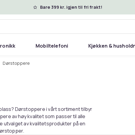
Bare 399 kr. igjen til fri frakt!
tronikk
Mobiltelefoni
Kjøkken & hushold
Dørstoppere
plass? Dørstoppere i vårt sortiment tilbyr
ere av høy kvalitet som passer til alle
te utvalget av kvalitetsprodukter på en
dørstopper.