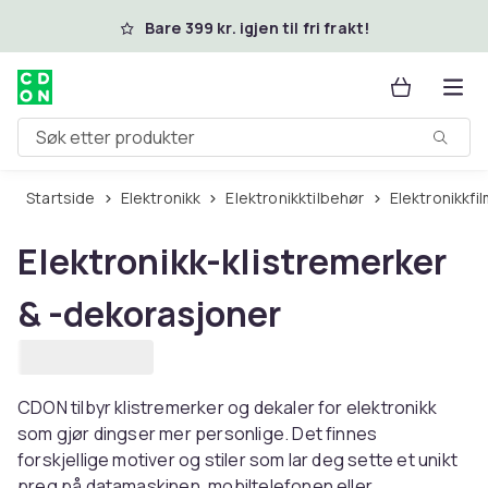
Hopp til hovedinnhold
Bare 399 kr. igjen til fri frakt!
Søk etter produkter
Startside
Elektronikk
Elektronikktilbehør
Elektronikkfi
Elektronikk-klistremerker
& -dekorasjoner
CDON tilbyr klistremerker og dekaler for elektronikk
som gjør dingser mer personlige. Det finnes
forskjellige motiver og stiler som lar deg sette et unikt
preg på datamaskinen, mobiltelefonen eller