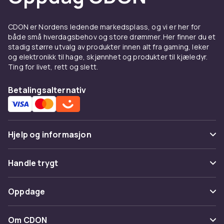
& -dekorasjoner
CDON er Nordens ledende markedsplass, og vi er her for
Hos CDON finner du Elektronikk-klistremerker
både små hverdagsbehov og store drømmer. Her finner du et
& -dekorasjoner fra ledende produsenter til
stadig større utvalg av produkter innen alt fra gaming, leker
konkurransedyktige priser. Vårt brede
og elektronikk til hage, skjønnhet og produkter til kjæledyr.
Ting for livet, rett og slett.
sortiment dekker alle prisklasser, fra
innstegsmodeller til avanserte profesjonelle
Betalingsalternativ
løsninger. Alle produkter er sertifiserte og
møter europeiske kvalitets- og
sikkerhetsstandarder.
Når du kjøper Elektronikk-klistremerker & -
Hjelp og informasjon
dekorasjoner hos CDON, får du tilgang til
produktbeskrivelser med detaljerte
Vanlige spørsmål
Handle trygt
spesifikasjoner, kundeanmeldelser og enkel
Spor pakke
sammenligning av modeller. Vi tilbyr rask
Betaling
Oppdage
levering og enkel retur.
Angre & returner her
Levering
Fordeler og bruksanvisning
Kategorier
Kontakt oss
Om CDON