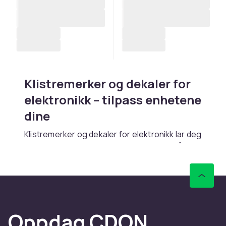
Klistremerker og dekaler for
elektronikk – tilpass enhetene
dine
Klistremerker og dekaler for elektronikk lar deg
personliggjøre og beskytte overflaten på
enhetene dine. Vinyl-skins tilpasset spesifikke
enhetsmodeller beskytter mot riper.
Kjøp
dekaler til elektronik
online hos CDON.
Fordeler og bruksanvisning
Oppdag CDON
for Elektronikk-klistremerker