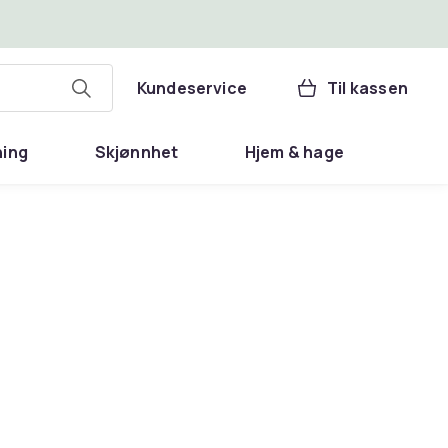
Kundeservice
Til kassen
ning
Skjønnhet
Hjem & hage