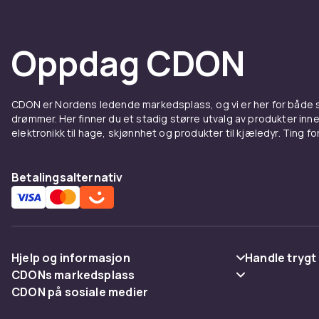
at bilen velte
over kjøretøy
Oppdag CDON
Hos CDON finn
konkurransedy
Sammenlign pr
CDON er Nordens ledende markedsplass, og vi er her for både
stort sortimen
drømmer. Her finner du et stadig større utvalg av produkter inne
elektronikk til hage, skjønnhet og produkter til kjæledyr. Ting for 
Hos CDON finn
konkurransedy
Sammenlign pr
Betalingsalternativ
stort sortimen
Hos CDON finn
konkurransedy
Sammenlign pr
Hjelp og informasjon
Handle trygt
stort sortimen
CDONs markedsplass
Vanlige spørsmål
Betaling
CDON på sosiale medier
Hos CDON finn
Merchant Help Center
Spor pakke
Levering
konkurransedy