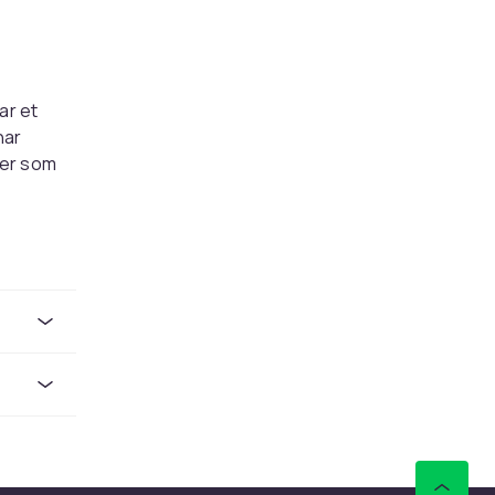
ar et
har
ter som
 med
r. Barnet
viktig
er. Enten
e i et
tt kan
m hindrer