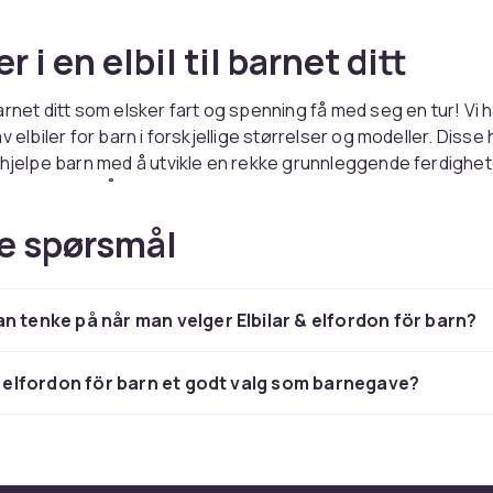
r i en elbil til barnet ditt
arnet ditt som elsker fart og spenning få med seg en tur! Vi h
v elbiler for barn i forskjellige størrelser og modeller. Disse 
 hjelpe barn med å utvikle en rekke grunnleggende ferdighe
senere i livet. Å la barnet ditt ta en biltur utendørs og henge
il både være morsommere og skape utrolige barndomsminne
e spørsmål
ligheten til å vise frem kjøreferdighetene sine og utvikle
som er så viktig senere i livet. Faktum er at små barn er i en 
der de fortsatt utvikler sine kognitive og motoriske ferdighet
n tenke på når man velger Elbilar & elfordon för barn?
l eller elektrisk motorsykkel, er det en utmerket idé å invester
 fordi det er eksklusivt designet for denne alderen.
 & elfordon för barn et godt valg som barnegave?
t i tankene
r elbiler for barn designet for å være trygge, slik at barnet di
iko. Elbilene er utstyrt med en motor med lav hastighet, en
 som forelderen kan bruke til å styre bilen, og støtteseter so