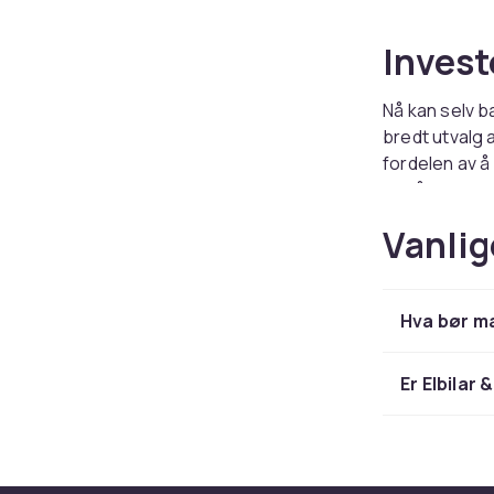
Investe
Nå kan selv b
bredt utvalg a
fordelen av å
er så viktige 
andre barn v
Vanlig
vil også få mu
finmotorikken 
fase av livet 
Hva bør ma
det er en elbi
elbil for barn
Er Elbilar
Sikkerhe
Selvfølgelig e
leke uten ris
fjernkontroll