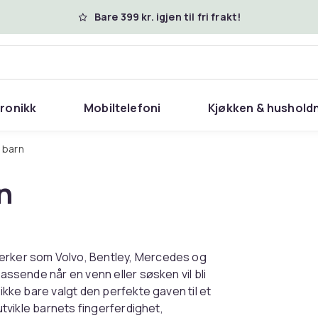
Bare 399 kr. igjen til fri frakt!
tronikk
Mobiltelefoni
Kjøkken & hushold
r barn
n
merker som Volvo, Bentley, Mercedes og
passende når en venn eller søsken vil bli
 ikke bare valgt den perfekte gaven til et
 utvikle barnets fingerferdighet,