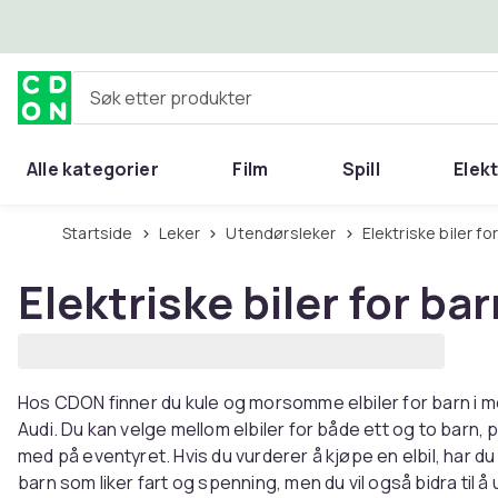
Hopp til hovedinnhold
Søk etter produkter
Alle kategorier
Film
Spill
Elek
Startside
Leker
Utendørsleker
Elektriske biler fo
Elektriske biler for bar
Hos CDON finner du kule og morsomme elbiler for barn i 
Audi. Du kan velge mellom elbiler for både ett og to barn, 
med på eventyret. Hvis du vurderer å kjøpe en elbil, har du
barn som liker fart og spenning, men du vil også bidra til å