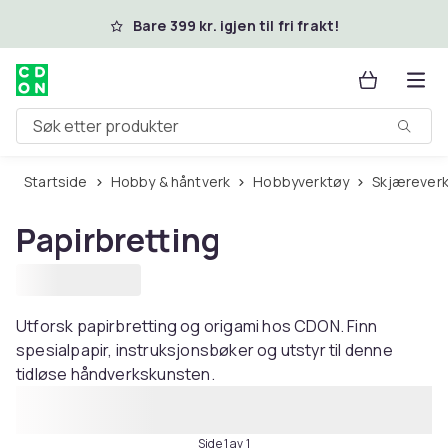
Hopp til hovedinnhold
Bare 399 kr. igjen til fri frakt!
Søk etter produkter
Startside
Hobby & håntverk
Hobbyverktøy
Skjæreverk
Papirbretting
Utforsk papirbretting og origami hos CDON. Finn
spesialpapir, instruksjonsbøker og utstyr til denne
tidløse håndverkskunsten.
Side 1 av 1