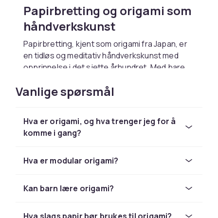
Papirbretting og origami som
håndverkskunst
Papirbretting, kjent som origami fra Japan, er
en tidløs og meditativ håndverkskunst med
opprinnelse i det sjette århundret. Med bare
et ark papir kan du skape alt fra enkle
Vanlige spørsmål
geometriske former til avanserte skulpturer av
dyr, planter og abstrakte figurer. Kunsten
krever tålmodighet og presisjon, men
Hva er origami, og hva trenger jeg for å
belønner utøveren med vakre og unike
komme i gang?
resultater skapt av ingenting annet enn papir
og fingre.
Hva er modular origami?
Papirbretting for alle aldre og
nivåer
Kan barn lære origami?
Origami er en aktivitet som passer for alle, fra
de yngste barna til erfarne voksne hobbyister.
Hva slags papir bør brukes til origami?