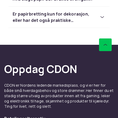
For nybegynnere finnes enkle modeller som
papirbåter, flyvende fugler og enkle esker som
Er papirbretting kun for dekorasjon,
raskt gir mestringsfølelse. For viderekomne
eller har det også praktiske
finnes komplekse figurer med hundrevis av
bruksområder?
bretter som krever stor presisjon og øvelse.
Aktiviteten kan tilpasses det tempoet og det
nivået du er på, og det er alltid noe nytt å lære.
Riktig papir gjør en stor
forskjell
Oppdag CDON
Valg av papir er avgjørende for resultatet i
origami. Tradisjonelt origamipapir er tynt og
har god stivhet som holder brettefoldene på
CDON er Nordens ledende markedsplass, og vi er her for
både små hverdagsbehov og store drømmer. Her finner du et
plass. Det finnes i hundrevis av farger og
stadig større utvalg av produkter innen alt fra gaming, leker
mønstre, fra enkle ensfargede ark til papir med
og elektronikk til hage, skjønnhet og produkter til kjæledyr.
tradisjonelle japanske mønstre. For
Ting for livet, rett og slett.
nybegynnere anbefales det å starte med
kvadratisk origamipapir i et passende format,