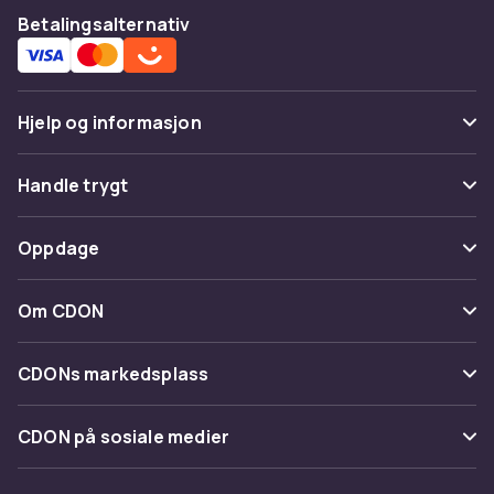
Betalingsalternativ
Hjelp og informasjon
Vanlige spørsmål
Handle trygt
Spor pakke
Betaling
Oppdage
Angre & returner her
Levering
Kategorier
Kontakt oss
Om CDON
Vilkår & policy
Varemerker
Om oss
Tilbakekallinger
CDONs markedsplass
Guider
Kundeanmeldelser
Merchant Help Center
CDON på sosiale medier
Jobbe på CDON