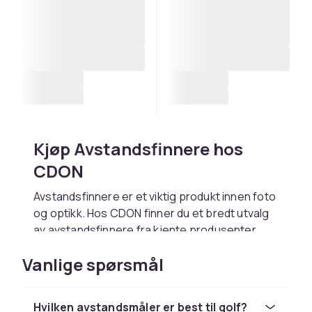
Kjøp Avstandsfinnere hos
CDON
Avstandsfinnere er et viktig produkt innen foto
og optikk. Hos CDON finner du et bredt utvalg
av avstandsfinnere fra kjente produsenter
som Canon, Nikon, Sony, Leica og Zeiss. Enten
Vanlige spørsmål
du er nybegynner eller profesjonell fotograf,
har vi riktig produkt for deg.
Når du velger avstandsfinnere, er det viktig å
Hvilken avstandsmåler er best til golf?