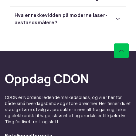
vurdere kompatibilitet med kamerasystemet
ditt og dine fotobehov. Les
Hva er rekkevidden på moderne laser-
produktbeskrivelsene nøye og sammenlign
avstandsmålere?
spesifikasjoner. Vi tilbyr konkurransedyktige
priser og rask levering.
Utforsk hele foto & optikk sortimentet hos
CDON.
Avstandsfinnere er populært innen
fotografering og optikk. Hos CDON finner du
Oppdag CDON
avstandsfinnere fra kjente merker til
konkurransedyktige priser. Sammenlign
produkter, les kundeanmeldelser og handel
trygt online.
CDON er Nordens ledende markedsplass, og vi er her for
både små hverdagsbehov og store drømmer. Her finner du et
Vårt brede sortiment av avstandsfinnere
stadig større utvalg av produkter innen alt fra gaming, leker
dekker alle behov – fra nybegynnervennlige
og elektronikk til hage, skjønnhet og produkter til kjæledyr.
modeller til avansert profesjonelt utstyr. God
Ting for livet, rett og slett.
kvalitet og pålitelighet er alltid garantert hos
CDON.
Betalingsalternativ