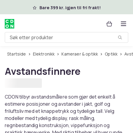
Hopp til hovedinnhold
Bare 399 kr. igjen til fri frakt!
Søk etter produkter
Startside
Elektronikk
Kameraer & optikk
Optikk
Av
Avstandsfinnere
CDON tilbyr avstandsmålere som gjør det enkelt å
estimere posisjoner og avstander i jakt, golf og
friluftsliv med et knappetrykk og tydelige tall. Velg
modeller med tydelig display, rask måling,
regnbestandig konstruksjon, vippefunksjon og
praktisk bæreveske. Med riktig tilbehør vil hver runde,