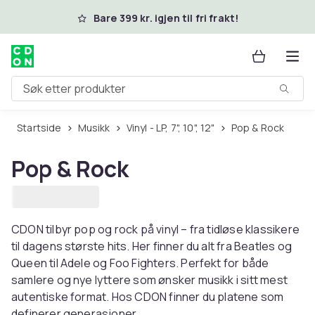
Hopp til hovedinnhold
Bare 399 kr. igjen til fri frakt!
Søk etter produkter
Startside
Musikk
Vinyl - LP, 7", 10", 12"
Pop & Rock
Pop & Rock
CDON tilbyr pop og rock på vinyl – fra tidløse klassikere
til dagens største hits. Her finner du alt fra Beatles og
Queen til Adele og Foo Fighters. Perfekt for både
samlere og nye lyttere som ønsker musikk i sitt mest
autentiske format. Hos CDON finner du platene som
definerer generasjoner.