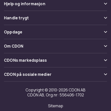
Hjelp og informasjon
Vanlige spørsmål
Handle trygt
Spor pakke
Betaling
Oppdage
Angre & returner her
Levering
Kategorier
Kontakt oss
Om CDON
Vilkår & policy
Varemerker
Om oss
Tilbakekallinger
CDONs markedsplass
Guider
Kundeanmeldelser
Merchant Help Center
CDON på sosiale medier
Jobbe på CDON
Investor relations
Copyright © 2010-2026 CDON AB
CDON AB, Org.nr: 556406-1702
Tilgjengelighet
Sitemap