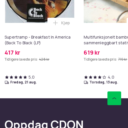
Kjøp
Legg Supertramp - Breakfast In 
Supertramp - Breakfast In America
Multifunksjonelt bam
(Back To Black (LP)
sammenleggbart stati
417 kr
619 kr
Tidligere laveste pris:
428 kr
Tidligere laveste pris:
719 kr
5,0
4,0
fredag, 21 aug.
torsdag, 13 aug.
Oppdag CDON