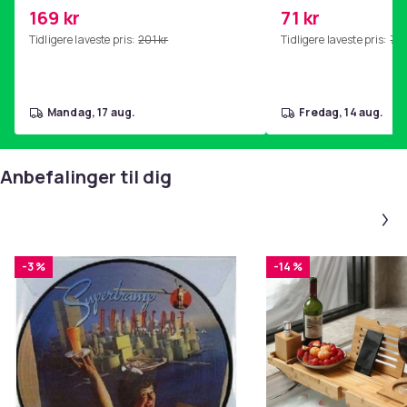
kjernetrening, yoga og
169 kr
71 kr
hjemmegymnastikk Pink
Tidligere laveste pris:
201 kr
Tidligere laveste pris:
76 
mandag, 17 aug.
fredag, 14 aug.
Anbefalinger til dig
-3 %
-14 %