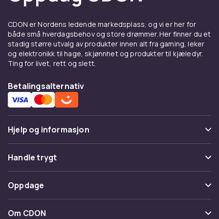
CDON er Nordens ledende markedsplass, og vi er her for
både små hverdagsbehov og store drømmer. Her finner du et
stadig større utvalg av produkter innen alt fra gaming, leker
og elektronikk til hage, skjønnhet og produkter til kjæledyr.
Ting for livet, rett og slett.
Betalingsalternativ
Hjelp og informasjon
Vanlige spørsmål
Handle trygt
Spor pakke
Betaling
Oppdage
Angre & returner her
Levering
Kategorier
Kontakt oss
Om CDON