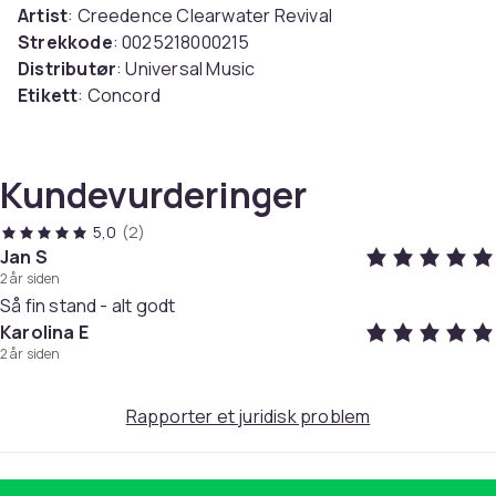
Artist
: Creedence Clearwater Revival
Strekkode
: 0025218000215
Distributør
: Universal Music
Etikett
: Concord
Medium
: LP
Utgivelsesdato
: 2020-09-25
Spor
:
Kundevurderinger
1. Lp1
5,0
(2)
2. Susie Q
Jan S
3. I Put A Spell On You
2 år siden
4. Proud Mary
Så fin stand - alt godt
5. Bad Moon Rising
Karolina E
6. Lodi
2 år siden
7. Green River
8. Commotion
Rapporter et juridisk problem
9. Down On The Corner
10. Fortunate Son
11. Travelin' Band