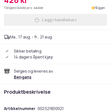
428 kr
Tidligere laveste pris:
440 kr
Få igjen
Legg i handlekurv
Legg Creedence Clearwater R
Ma., 17 aug. - fr., 21 aug.
Sikker betaling
14 dagers åpent kjøp
Selges og leveres av
Bengans
Produktbeskrivelse
Artikkelnummer
: 002521800021