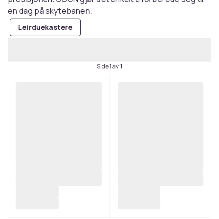
en dag på skytebanen.
Leirduekastere
Side 1 av 1