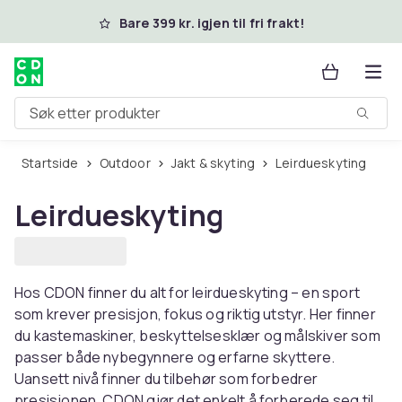
Hopp til hovedinnhold
Bare 399 kr. igjen til fri frakt!
Søk etter produkter
Startside
Outdoor
Jakt & skyting
Leirdueskyting
Leirdueskyting
Hos CDON finner du alt for leirdueskyting – en sport
som krever presisjon, fokus og riktig utstyr. Her finner
du kastemaskiner, beskyttelsesklær og målskiver som
passer både nybegynnere og erfarne skyttere.
Uansett nivå finner du tilbehør som forbedrer
presisjonen. CDON gjør det enkelt å forberede seg til