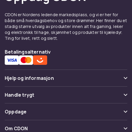
matcher maskinen din. Miljøduer er krav på
mange baner og et selvsagt valg på egen
CDON er Nordens ledende markedsplass, og vi er her for
mark. En manuell kaster er rimelig å komme i
både små hverdagsbehov og store drømmer. Her finner du et
gang med, mens automatiske maskiner gir
stadig større utvalg av produkter innen alt fra gaming, leker
jevnere trening. Husk hørselvern og
og elektronikk til hage, skjønnhet og produkter til kjæledyr.
skytebriller.
Ting for livet, rett og slett.
Kjøp utstyr til leirdueskyting
Betalingsalternativ
hos CDON
Se også øvrig utstyr innen
jakt og skyting
. Hos
CDON handler du trygt med rask levering.
Hjelp og informasjon
Vanlige spørsmål
Handle trygt
Spor pakke
Betaling
Oppdage
Angre & returner her
Levering
Kategorier
Kontakt oss
Om CDON