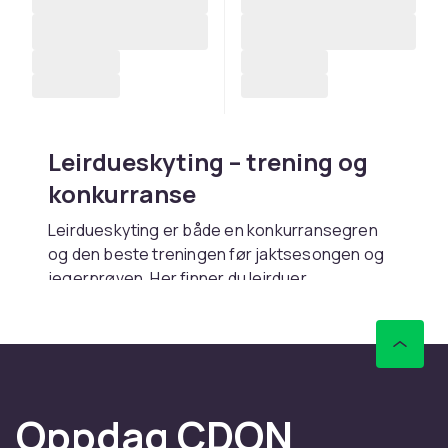
Leirdueskyting – trening og
konkurranse
Leirdueskyting er både en konkurransegren
og den beste treningen før jaktsesongen og
jegerprøven. Her finner du leirduer,
kastemaskiner og tilbehør for både banen og
egen mark.
Utstyret du trenger
Standardduen måler 110 millimeter og passer
Oppdag CDON
de fleste kastemaskiner – sjekk at duene