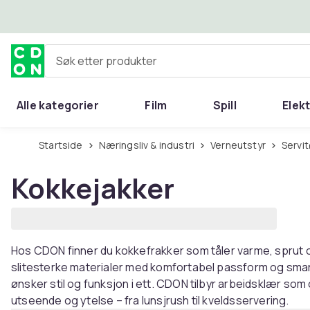
Hopp til hovedinnhold
Søk etter produkter
Alle kategorier
Film
Spill
Elek
Startside
Næringsliv & industri
Verneutstyr
Servi
Kokkejakker
Hos CDON finner du kokkefrakker som tåler varme, sprut 
slitesterke materialer med komfortabel passform og smart
ønsker stil og funksjon i ett. CDON tilbyr arbeidsklær so
utseende og ytelse – fra lunsjrush til kveldsservering.