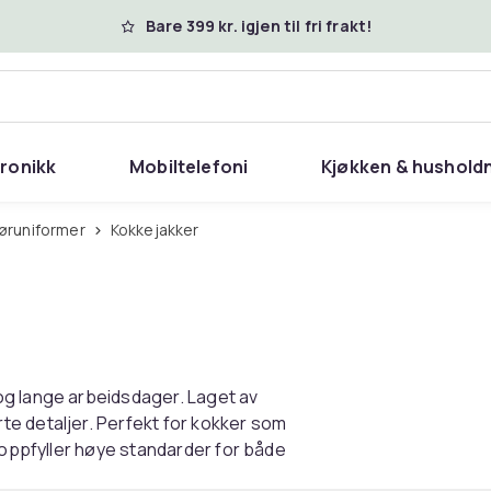
Bare 399 kr. igjen til fri frakt!
tronikk
Mobiltelefoni
Kjøkken & hushold
tøruniformer
Kokkejakker
og lange arbeidsdager. Laget av
e detaljer. Perfekt for kokker som
m oppfyller høye standarder for både