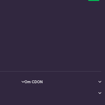
Om CDON
Om oss
Kundeanmeldelser