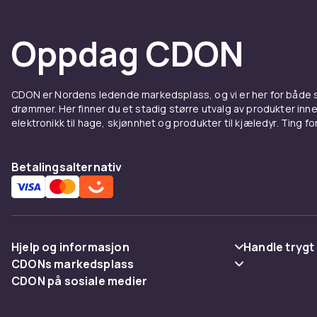
Oppdag CDON
CDON er Nordens ledende markedsplass, og vi er her for både
drømmer. Her finner du et stadig større utvalg av produkter inne
elektronikk til hage, skjønnhet og produkter til kjæledyr. Ting for 
Betalingsalternativ
Hjelp og informasjon
Handle trygt
CDONs markedsplass
Vanlige spørsmål
Betaling
CDON på sosiale medier
Merchant Help Center
Spor pakke
Levering