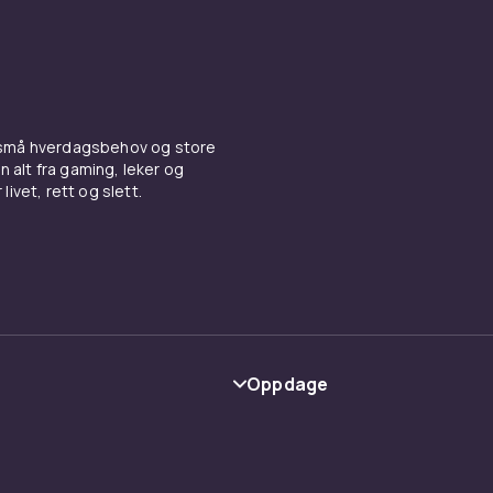
 små hverdagsbehov og store
n alt fra gaming, leker og
livet, rett og slett.
Oppdage
Kategorier
Varemerker