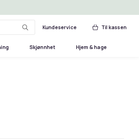
Kundeservice
Til kassen
ning
Skjønnhet
Hjem & hage