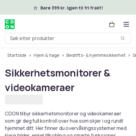
Hopp til hovedinnhold
Bare 399 kr. igjen til fri frakt!
Søk etter produkter
Startside
Hjem & hage
Bedrifts- & hjemmesikkerhet
Sikkerhetsmonitorer &
videokameraer
CDON tilbyr sikkerhetsmonitorer og videokameraer
som gir deg full kontroll over hva som skjer i og rundt
hjemmet ditt. Her finner du overvåkingssystemer med
klare bilder, enkel tilkobling og smarte funksjoner.