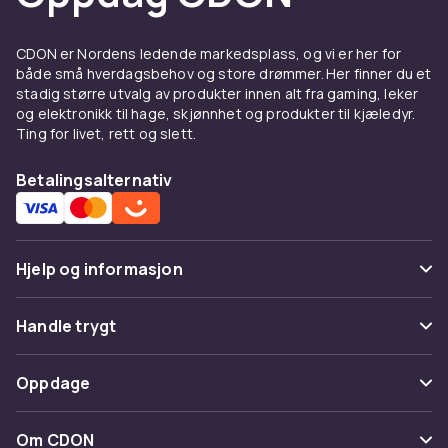
Kombiner kameraene med
bevegelsessensorer
,
sikkerhetslamper
og et
CDON er Nordens ledende markedsplass, og vi er her for
hjemmealarmsystem
for full dekning. Se også
både små hverdagsbehov og store drømmer. Her finner du et
stadig større utvalg av produkter innen alt fra gaming, leker
falske overvåkningskameraer
som et rimelig
og elektronikk til hage, skjønnhet og produkter til kjæledyr.
alternativ. Trygge kjøp og rask levering via
Ting for livet, rett og slett.
CDON.
Betalingsalternativ
Hjelp og informasjon
Vanlige spørsmål
Handle trygt
Spor pakke
Betaling
Oppdage
Angre & returner her
Levering
Kategorier
Kontakt oss
Om CDON