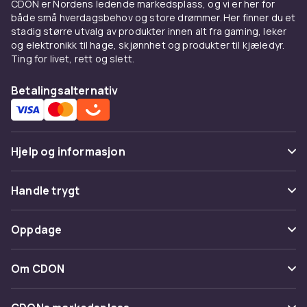
CDON er Nordens ledende markedsplass, og vi er her for
og trygge kjøp via CDON er det enkelt å
både små hverdagsbehov og store drømmer. Her finner du et
beskytte hele hjemmet ditt.
stadig større utvalg av produkter innen alt fra gaming, leker
og elektronikk til hage, skjønnhet og produkter til kjæledyr.
Ting for livet, rett og slett.
Betalingsalternativ
Hjelp og informasjon
Vanlige spørsmål
Handle trygt
Spor pakke
Betaling
Oppdage
Angre & returner her
Levering
Kategorier
Kontakt oss
Om CDON
Vilkår & policy
Varemerker
Om oss
Tilbakekallinger