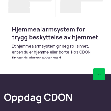
Hjemmealarmsystem for
trygg beskyttelse av hjemmet
Et hjemmealarmsystem gir deg ro i sinnet,
enten du er hjemme eller borte. Hos CDON
finner du alarmpakker med
bevegelsessensorer
,
sikkerhetssensorer
og
sirener som passer til hjemmet ditt.
Komplett sikkerhet med
tilbehør
Oppdag CDON
Supplér alarmen med
sikkerhetslamper
og
overvåkningskameraer
for å bygge et
komplett sikkerhetssystem. Med rask levering