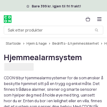
Hopp til hovedinnhold
Bare 399 kr. igjen til fri frakt!
Søk etter produkter
Startside
Hjem & hage
Bedrifts- & hjemmesikkerhet
Hjemmealarmsystem
CDON tilbyr hjemmealarmsystemer for de som ønsker å
beskytte hjemmet sitt på en trygg og enkel måte. Det
finnes trådløse alarmer, sirener og smarte sensorer
som hjelper deg med å holde øye med ting, uansett
hvor du er. Enten du bor i en leilighet eller en villa, finnes
det et system som passer dine behov. Med CDON får