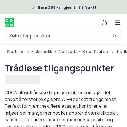
Hopp til hovedinnhold
Bare 399 kr. igjen til fri frakt!
Søk etter produkter
Startside
Elektronikk
Nettverk
Broer & rutere
Tråd
Trådløse tilgangspunkter
CDON tilbyr trådløse tilgangspunkter som gjør det
enkelt å forsterke og spre Wi-Fi der det trengs mest.
Perfekt for hjem med flere etasjer, kontorer eller
miljøer der mange mennesker ønsker å være tilkoblet
samtidig. Det finnes modeller med høy kapasitet og
enkel installasjon. Med CDON er det enkelt å skape