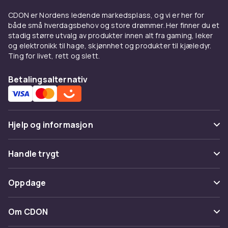
Gigabit Ethernet gir stabil og rask forbindelse
CDON er Nordens ledende markedsplass, og vi er her for
til alle enheter. Kontroller kompatibilitet med
både små hverdagsbehov og store drømmer. Her finner du et
eksisterende utstyr. Hos CDON handler du
stadig større utvalg av produkter innen alt fra gaming, leker
trygt online med rask levering og enkel retur.
og elektronikk til hage, skjønnhet og produkter til kjæledyr.
Ting for livet, rett og slett.
Utforsk hele sortimentet av nettverksutstyr
hos CDON.
Betalingsalternativ
Trådløse tilgangspunkter –
kjøp nettverksutstyr online
Hjelp og informasjon
hos CDON
Trådløse tilgangspunkter er viktig
Vanlige spørsmål
Handle trygt
nettverksinfrastruktur for hjemmet og
Spor pakke
kontoret. Hos CDON finner du et bredt utvalg
Betaling
Oppdage
av trådløse tilgangspunkter fra kjente merker
Angre & returner her
som TP-Link, ASUS, Netgear, Cisco og Ubiquiti
Levering
Kategorier
til konkurransedyktige priser. Enten du skal
Kontakt oss
Om CDON
Vilkår & policy
bygge hjemmenettverk eller profesjonell