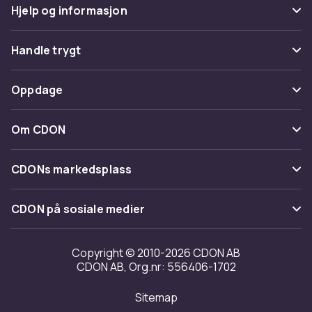
Hjelp og informasjon
Vanlige spørsmål
Handle trygt
Spor pakke
Betaling
Oppdage
Angre & returner her
Levering
Kategorier
Kontakt oss
Om CDON
Vilkår & policy
Varemerker
Om oss
Tilbakekallinger
CDONs markedsplass
Guider
Kundeanmeldelser
Merchant Help Center
CDON på sosiale medier
Jobbe på CDON
Investor relations
Copyright © 2010-2026 CDON AB
CDON AB, Org.nr: 556406-1702
Tilgjengelighet
Sitemap