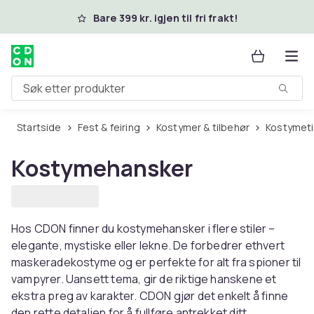
Hopp til hovedinnhold
Bare 399 kr. igjen til fri frakt!
Søk etter produkter
Startside
Fest & feiring
Kostymer & tilbehør
Kostymet
Kostymehansker
Hos CDON finner du kostymehansker i flere stiler –
elegante, mystiske eller lekne. De forbedrer ethvert
maskeradekostyme og er perfekte for alt fra spioner til
vampyrer. Uansett tema, gir de riktige hanskene et
ekstra preg av karakter. CDON gjør det enkelt å finne
den rette detaljen for å fullføre antrekket ditt.