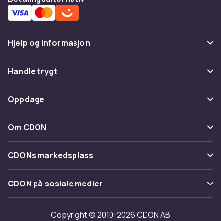
Hjelp og informasjon
Vanlige spørsmål
Handle trygt
Spor pakke
Betaling
Oppdage
Angre & returner her
Levering
Kategorier
Kontakt oss
Om CDON
Vilkår & policy
Varemerker
Om oss
Tilbakekallinger
CDONs markedsplass
Guider
Kundeanmeldelser
Merchant Help Center
CDON på sosiale medier
Jobbe på CDON
Investor relations
Copyright © 2010-2026 CDON AB