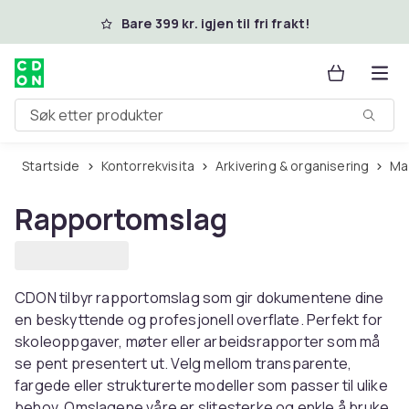
Hopp til hovedinnhold
Bare 399 kr. igjen til fri frakt!
Søk etter produkter
Startside
Kontorrekvisita
Arkivering & organisering
M
Rapportomslag
CDON tilbyr rapportomslag som gir dokumentene dine
en beskyttende og profesjonell overflate. Perfekt for
skoleoppgaver, møter eller arbeidsrapporter som må
se pent presentert ut. Velg mellom transparente,
fargede eller strukturerte modeller som passer til ulike
behov. Omslagene våre er slitesterke og enkle å bruke.