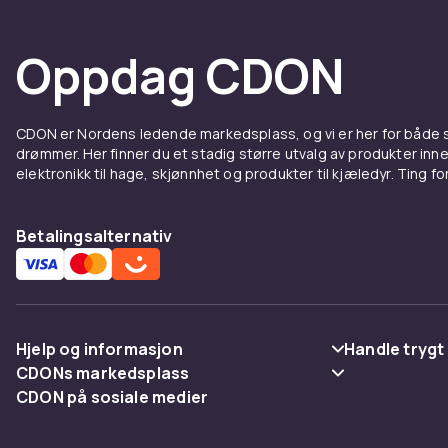
Oppdag CDON
CDON er Nordens ledende markedsplass, og vi er her for både
drømmer. Her finner du et stadig større utvalg av produkter inne
elektronikk til hage, skjønnhet og produkter til kjæledyr. Ting for 
Betalingsalternativ
Hjelp og informasjon
Handle trygt
CDONs markedsplass
Vanlige spørsmål
Betaling
CDON på sosiale medier
Merchant Help Center
Spor pakke
Levering