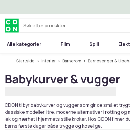
Hopp til hovedinnhold
Søk etter produkter
Alle kategorier
Film
Spill
Elek
Startside
Interiør
Barnerom
Barnesenger & tilbeh
Babykurver & vugger
CDON tilbyr babykurver og vugger som gir de små et trygt
klassiske modeller i tre, moderne alternativer i rotting og 
lek og nærhet i hjemmets stille kroker. Hos CDON finner
barns første dager både trygge og koselige.