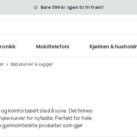
Bare 399 kr. igjen til fri frakt!
tronikk
Mobiltelefoni
Kjøkken & hushold
ør
Babykurver & vugger
 og komfortabelt sted å sove. Det finnes
myke kurver for nyfødte. Perfekt for hvile,
 du gjennomtenkte produkter som gjør