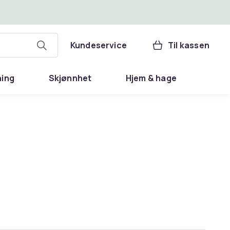
Kundeservice
Til kassen
ning
Skjønnhet
Hjem & hage