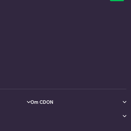
Om CDON
Om oss
Kundeanmeldelser