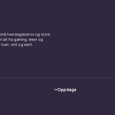
 små hverdagsbehov og store
n alt fra gaming, leker og
livet, rett og slett.
Oppdage
Kategorier
Varemerker