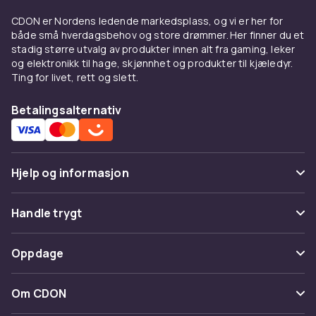
Max? Hos CDON finner du et bredt sortiment til
CDON er Nordens ledende markedsplass, og vi er her for
iPhone 15 Pro Max, som har trippelt kamera
både små hverdagsbehov og store drømmer. Her finner du et
med 5x zoom, ProMotion 120Hz og Action-
stadig større utvalg av produkter innen alt fra gaming, leker
knapp og titaniumramme, 5x telezoom og USB
og elektronikk til hage, skjønnhet og produkter til kjæledyr.
3. Enten du trenger deksel, skjermbeskyttelse,
Ting for livet, rett og slett.
lader eller smarte gadgets finner du det her.
Betalingsalternativ
Deksel og skjermbeskyttelse
til iPhone 15 Pro Max
MagSafe-deksel støtter 15W lading. iPhone 15
Hjelp og informasjon
Pro Max har 5x telezoom. Velg mellom tynne
transparente deksel, robuste støtdempende
Vanlige spørsmål
Handle trygt
modeller eller bokvesker med
Spor pakke
lommebokfunksjon. Kombiner med en herdet
Betaling
Oppdage
glasskjermbeskyttelse for komplett
Angre & returner her
beskyttelse. Se hele utvalget av
iPhone
Levering
Kategorier
tilbehør
hos CDON.
Kontakt oss
Om CDON
Vilkår & policy