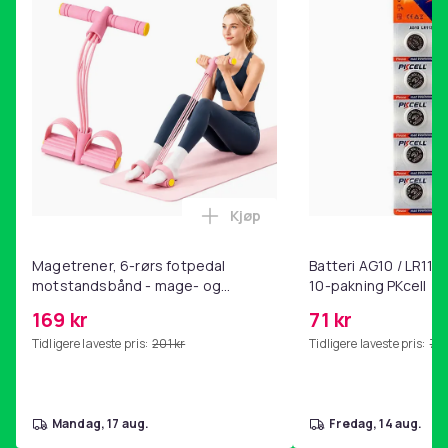
Produktsikkerhetsinformasjon
Kjøp
Legg Magetrener, 6-rørs fotp
Magetrener, 6-rørs fotpedal
Batteri AG10 / LR1130
motstandsbånd - mage- og
10-pakning PKcell
kjernetrening, yoga og
169 kr
71 kr
hjemmegymnastikk Pink
Tidligere laveste pris:
201 kr
Tidligere laveste pris:
76 
mandag, 17 aug.
fredag, 14 aug.