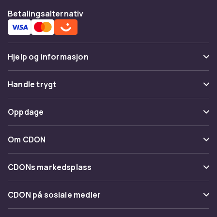
Betalingsalternativ
Hjelp og informasjon
Vanlige spørsmål
Handle trygt
Spor pakke
Betaling
Oppdage
Angre & returner her
Levering
Kategorier
Kontakt oss
Om CDON
Vilkår & policy
Varemerker
Om oss
Tilbakekallinger
CDONs markedsplass
Guider
Kundeanmeldelser
Merchant Help Center
CDON på sosiale medier
Jobbe på CDON