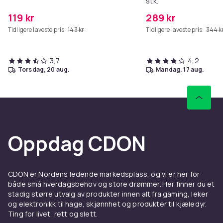
stk.
119 kr
289 kr
Tidligere laveste pris:
143 kr
Tidligere laveste pris:
344 k
3,7
4,2
torsdag, 20 aug.
mandag, 17 aug.
Oppdag CDON
CDON er Nordens ledende markedsplass, og vi er her for
både små hverdagsbehov og store drømmer. Her finner du et
stadig større utvalg av produkter innen alt fra gaming, leker
og elektronikk til hage, skjønnhet og produkter til kjæledyr.
Ting for livet, rett og slett.