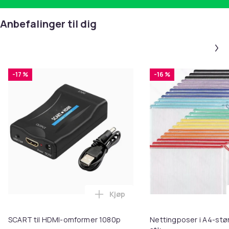
Anbefalinger til dig
-17 %
-16 %
Kjøp
Legg SCART til HDMI-omformer 1
SCART til HDMI-omformer 1080p
Nettingposer i A4-stør