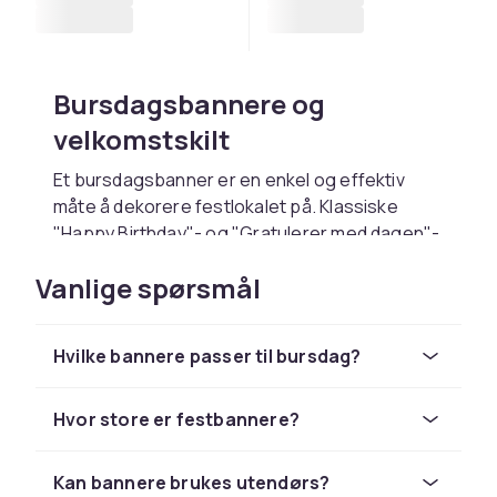
Bursdagsbannere og
velkomstskilt
Et bursdagsbanner er en enkel og effektiv
måte å dekorere festlokalet på. Klassiske
"Happy Birthday"- og "Gratulerer med dagen"-
bannere finnes i mange farger og størrelser,
Vanlige spørsmål
og spesialbestilte bannere med navn og alder
gir en personlig touch. Heng dem opp ved
inngangen eller som bakgrunn ved kaken.
Hvilke bannere passer til bursdag?
Bryllups- og
jubileumsbannere
Hvor store er festbannere?
Bryllups- og jubileumsbannere skaper en
Kan bannere brukes utendørs?
romantisk og festlig atmosfære. Elegante