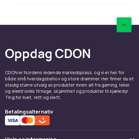
bannere med tekst som "Just Married", "Mr &
Mrs" eller jubileumsår er populære
dekorasjoner til bryllupsfeiring. De finnes i
sateng, plast og papir i ulike formater tilpasset
innendørs og utendørs bruk.
Fotobooth-bakgrunner og
Oppdag CDON
rekvisitter
Fotobooth-bakgrunner er trendende på
CDON er Nordens ledende markedsplass, og vi er her for
fester og gir gjestene et morsomt minne å ta
både små hverdagsbehov og store drømmer. Her finner du et
med hjem. Disse store bannerne i glitter,
stadig større utvalg av produkter innen alt fra gaming, leker
og elektronikk til hage, skjønnhet og produkter til kjæledyr.
blomster eller tematiske motiver skaper den
Ting for livet, rett og slett.
perfekte bakgrunnen for festbilder. Kombiner
med rekvisitter og rammer for en komplett
Betalingsalternativ
fotobooth-opplevelse.
Velkomstbannere og
bedriftsarrangementer