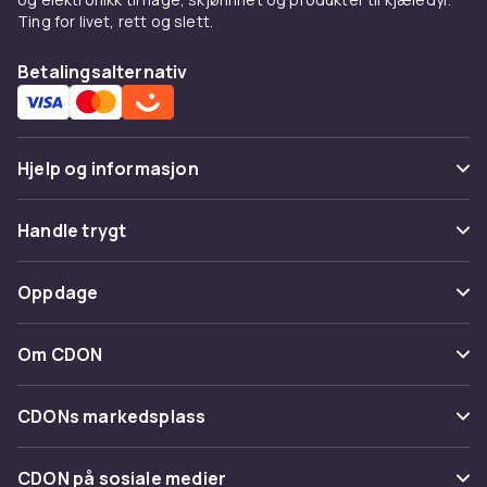
Ting for livet, rett og slett.
Betalingsalternativ
Hjelp og informasjon
Vanlige spørsmål
Handle trygt
Spor pakke
Betaling
Oppdage
Angre & returner her
Levering
Kategorier
Kontakt oss
Om CDON
Vilkår & policy
Varemerker
Om oss
Tilbakekallinger
CDONs markedsplass
Guider
Kundeanmeldelser
Merchant Help Center
CDON på sosiale medier