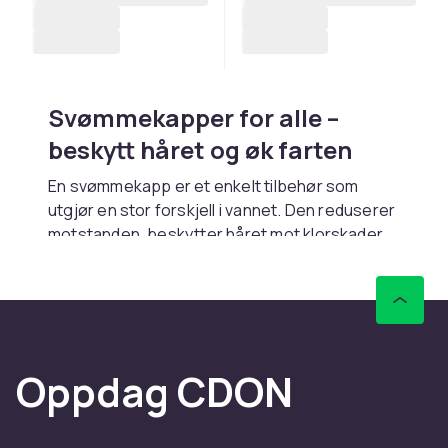
Svømmekapper for alle –
beskytt håret og øk farten
En svømmekapp er et enkelt tilbehør som
utgjør en stor forskjell i vannet. Den reduserer
motstanden, beskytter håret mot klorskader
og gir en mer strømlinjeforme profil.
Svømmekapper er tilgjengelige for hele
familien – fra barn til voksne, til trening og
konkurranse. CDON tilbyr kapper i ulike
materialer og med spennende design.
Oppdag CDON
Silikon vs. latex
svømmekapper