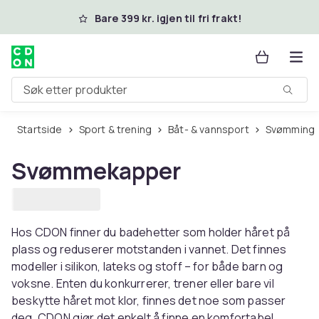
Hopp til hovedinnhold
Bare 399 kr. igjen til fri frakt!
Søk etter produkter
Startside
Sport & trening
Båt- & vannsport
Svømming
Svømmekapper
Hos CDON finner du badehetter som holder håret på
plass og reduserer motstanden i vannet. Det finnes
modeller i silikon, lateks og stoff – for både barn og
voksne. Enten du konkurrerer, trener eller bare vil
beskytte håret mot klor, finnes det noe som passer
deg. CDON gjør det enkelt å finne en komfortabel