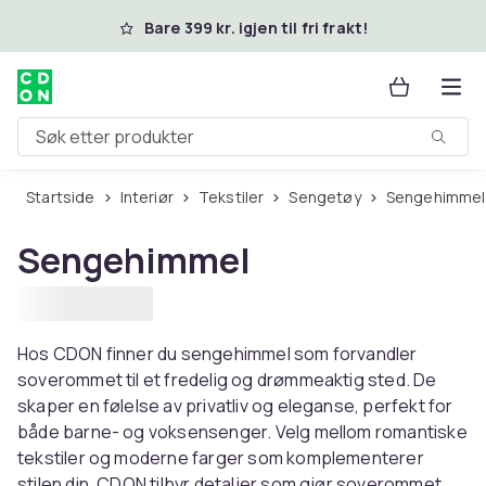
Hopp til hovedinnhold
Bare 399 kr. igjen til fri frakt!
Søk etter produkter
Startside
Interiør
Tekstiler
Sengetøy
Sengehimmel
Sengehimmel
Hos CDON finner du sengehimmel som forvandler
soverommet til et fredelig og drømmeaktig sted. De
skaper en følelse av privatliv og eleganse, perfekt for
både barne- og voksensenger. Velg mellom romantiske
tekstiler og moderne farger som komplementerer
stilen din. CDON tilbyr detaljer som gjør soverommet