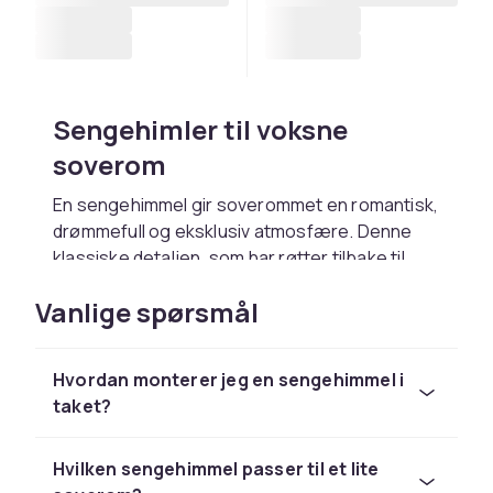
Sengehimler til voksne
soverom
En sengehimmel gir soverommet en romantisk,
drømmefull og eksklusiv atmosfære. Denne
klassiske detaljen, som har røtter tilbake til
middelalderlige sovekamre, er vendt sterkt
Vanlige spørsmål
tilbake i moderne interiørdesign og setter et
markant preg på soverommets estetikk. Hos
CDON finner du sengehimler til voksne i et
Hvordan monterer jeg en sengehimmel i
bredt utvalg av stilarter, materialer og
taket?
størrelser.
En voksen sengehimmel er mer enn bare et
Hvilken sengehimmel passer til et lite
dekorativt element. Den kan skape en følelse