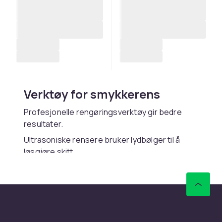
Verktøy for smykkerens
Profesjonelle rengøringsverktøy gir bedre
resultater.
Ultrasoniske rensere bruker lydbølger til å
løsgjøre skitt.
Oppbevar renseverktøyene tørt.
Hos CDON finner du et komplett sortiment av
smykker og smykkepleie til
konkurransedyktige priser med trygt kjøp, rask
levering og enkel retur. Velg blant
halskjeder
,