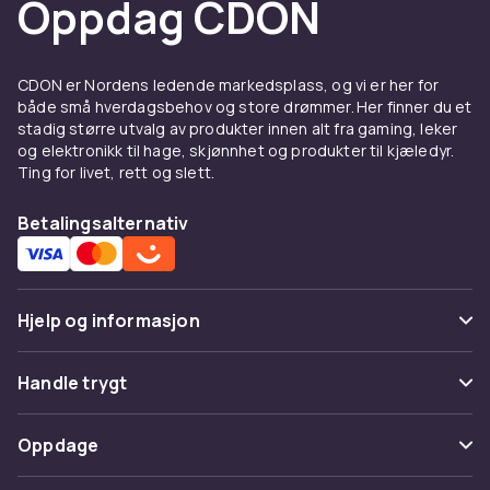
Oppdag CDON
ringer
,
øredobber
,
armbånd
, brosjer, anheng
og
smykkesett
.
Smykker er et av de mest personlige
CDON er Nordens ledende markedsplass, og vi er her for
uttrykkene for hvem vi er. Invester i smykker av
både små hverdagsbehov og store drømmer. Her finner du et
stadig større utvalg av produkter innen alt fra gaming, leker
god kvalitet i nikkelfrie materialer for lang
og elektronikk til hage, skjønnhet og produkter til kjæledyr.
holdbarhet. Vedlikehold smykkene med jevnlig
Ting for livet, rett og slett.
rengjøring og korrekt oppbevaring.
Smykker er en av de mest personlige og
Betalingsalternativ
meningsfulle gavene du kan gi eller motta. Et
velvalgt smykke forteller en historie, markerer
et viktig øyeblikk og forsterker din personlige
Hjelp og informasjon
stil. Hos CDON finner du smykker til alle
budsjetter og anledninger. Sortimentet dekker
Vanlige spørsmål
halskjeder
,
ringer
,
øredobber
,
armbånd
,
Handle trygt
brosjer, anheng og
smykkesett
.
Spor pakke
Betaling
Vedlikehold av smykkene er avgjørende for å
Oppdage
Angre & returner her
bevare deres skjønnhet og glans over tid.
Levering