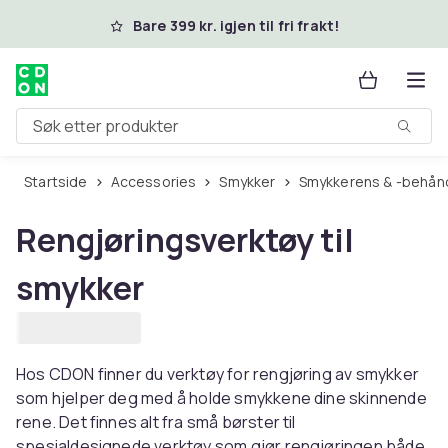
Hopp til hovedinnhold
Bare 399 kr. igjen til fri frakt!
Søk etter produkter
Startside
Accessories
Smykker
Smykkerens & -behån
Rengjøringsverktøy til
smykker
Hos CDON finner du verktøy for rengjøring av smykker
som hjelper deg med å holde smykkene dine skinnende
rene. Det finnes alt fra små børster til
spesialdesignede verktøy som gjør rengjøringen både