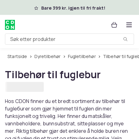
Hopp til hovedinnhold
Bare 399 kr. igjen til fri frakt!
Søk etter produkter
Startside
Dyretilbehør
Fugletilbehør
Tilbehør til fugle
Tilbehør til fuglebur
Hos CDON finner du et bredt sortiment av tilbehør til
fuglебurer som gjør hjemmet til fuglen din mer
funksjonelt og trivelig. Her finner du matskåler,
vannbeholdere, bunnsubstrat, sitteplasser og mye
mer. Riktig tilbehør gjør det enklere å holde buren ren
og gi fuglen din et trygt og stimulerende miljø. Velg