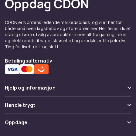
Oppdag CDON
Sittepinner og hvileplasser
CDON er Nordens ledende markedsplass, og vi er her for
Sittepinner er blant det viktigste tilbehøret i
både små hverdagsbehov og store drømmer. Her finner du et
ethvert fuglebur. Velg pinner i ulike tykkelser
stadig større utvalg av produkter innen alt fra gaming, leker
og materialer for å trene fuglens føtter og
og elektronikk til hage, skjønnhet og produkter til kjæledyr.
forebygge trykksår på fotsålene. Naturtre
Ting for livet, rett og slett.
som bjørk, eple og vinranke er utmerkede valg
som gir en ujevn overflate og er trygge å
Betalingsalternativ
gnage på. Sementpinner og sandpapirbelagte
pinner kan brukes sparsomt for naturlig sliping
av klør og nebb. Plasser pinnene i ulike høyder i
Hjelp og informasjon
buret, men unngå å plassere dem over
matskåler og vannbeholdere.
Vanlige spørsmål
Handle trygt
Matskåler og vannbeholdere
Spor pakke
Betaling
Kvalitetsmatskåler og vannbeholdere er
Oppdage
Angre & returner her
avgjørende for fuglens daglige hygiene og
Levering
ernæring. Skåler i rustfritt stål er det mest