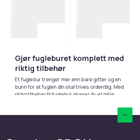
Gjør fugleburet komplett med
riktig tilbehør
Et fuglebur trenger mer enn bare gitter og en
bunn for at fuglen din skal trives ordentlig. Med
riktig tilbehør til fuglebur skaper du et miljø
som dekker fuglens behov for mat, lek,
hygiene og hvile. Hos CDON finner du alt fra
sittepinner og matskåler til
fuglebad
og
beskyttende burovertrekk. Kombiner med et
passende
fuglebur
for å bygge det ultimate
hjemmet for din fjærkledde venn.