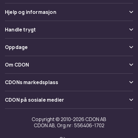
Hjelp og informasjon
Vanlige spørsmål
Handle trygt
Spor pakke
Betaling
Oppdage
Angre & returner her
Levering
Kategorier
Kontakt oss
Om CDON
Vilkår & policy
Varemerker
Om oss
Tilbakekallinger
CDONs markedsplass
Guider
Kundeanmeldelser
Merchant Help Center
CDON på sosiale medier
Jobbe på CDON
Investor relations
Copyright © 2010-2026 CDON AB
CDON AB, Org.nr: 556406-1702
Tilgjengelighet