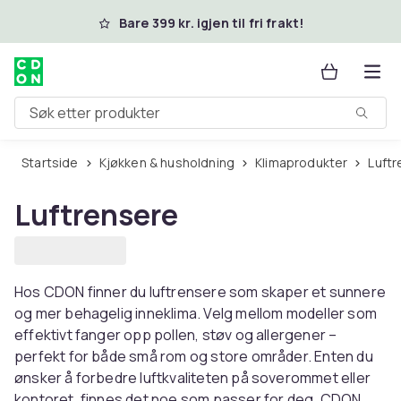
Hopp til hovedinnhold
Bare 399 kr. igjen til fri frakt!
Søk etter produkter
Startside
Kjøkken & husholdning
Klimaprodukter
Luft
Luftrensere
Hos CDON finner du luftrensere som skaper et sunnere
og mer behagelig inneklima. Velg mellom modeller som
effektivt fanger opp pollen, støv og allergener –
perfekt for både små rom og store områder. Enten du
ønsker å forbedre luftkvaliteten på soverommet eller
kontoret, finnes det noe som passer for deg. CDON