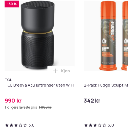
-50 %
Kjøp
Legg TCL Breeva A3B luftrenser 
TCL
TCL Breeva A3B luftrenser uten WiFi
2-Pack Fudge Sculpt 
990 kr
342 kr
Tidligere laveste pris:
1 999 kr
3,0
3,0