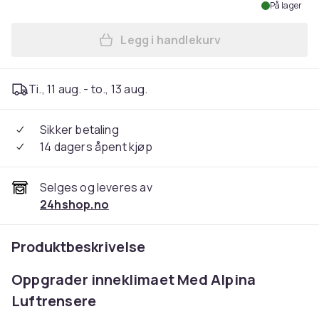
På lager
Legg i handlekurv
Legg Alpina Luftrenser – St
Ti., 11 aug. - to., 13 aug.
Sikker betaling
14 dagers åpent kjøp
Selges og leveres av
24hshop.no
Produktbeskrivelse
Oppgrader inneklimaet Med Alpina
Luftrensere