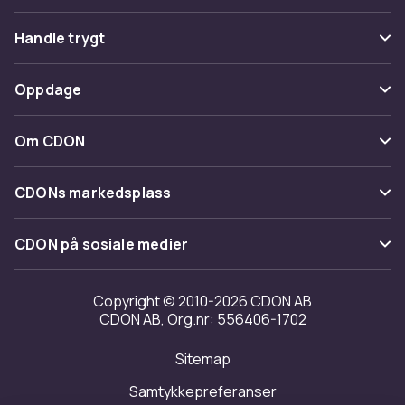
Vanlige spørsmål
Handle trygt
Spor pakke
Betaling
Oppdage
Angre & returner her
Levering
Kategorier
Kontakt oss
Om CDON
Vilkår & policy
Varemerker
Om oss
Tilbakekallinger
CDONs markedsplass
Guider
Kundeanmeldelser
Merchant Help Center
CDON på sosiale medier
Jobbe på CDON
Investor relations
Copyright © 2010-2026 CDON AB
CDON AB, Org.nr: 556406-1702
Tilgjengelighet
Sitemap
Samtykkepreferanser