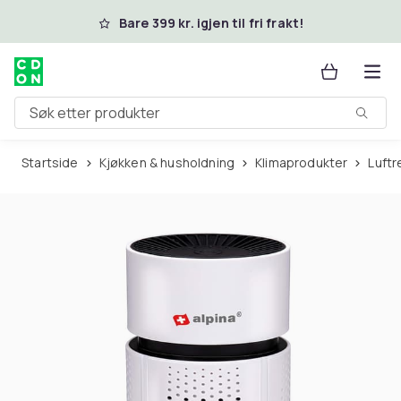
Hopp til hovedinnhold
Bare 399 kr. igjen til fri frakt!
Søk etter produkter
Startside
Kjøkken & husholdning
Klimaprodukter
Luft